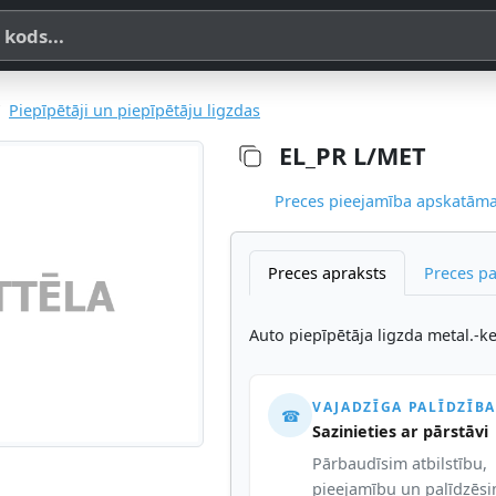
a, SKU vai OE koda
Piepīpētāji un piepīpētāju ligzdas
EL_PR L/MET
Preces pieejamība apskatāma,
Preces apraksts
Preces p
Auto piepīpētāja ligzda metal.-k
VAJADZĪGA PALĪDZĪBA
☎
Sazinieties ar pārstāvi
Pārbaudīsim atbilstību,
pieejamību un palīdzēs