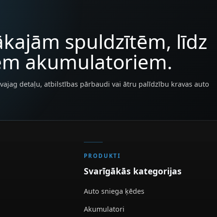
kajām spuldzītēm, līdz
iem akumulatoriem.
vajag detaļu, atbilstības pārbaudi vai ātru palīdzību kravas auto
PRODUKTI
Svarīgākās kategorijas
Auto sniega ķēdes
Akumulatori