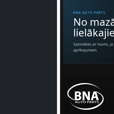
BNA AUTO PARTS
No mazā
lielākaj
Sazinieties ar mums, ja 
aprīkojumam.