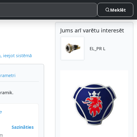
Meklēt
Jums arī varētu interesēt
EL_PR L
 ieejot sistēmā
arametri
eramik.
Atpakaļ
Nākam
?
Sazināties
im