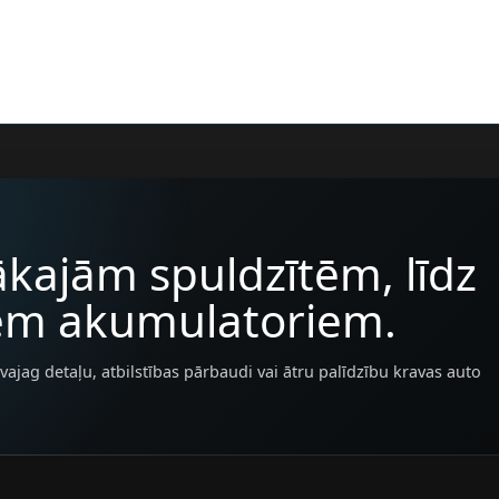
kajām spuldzītēm, līdz
iem akumulatoriem.
vajag detaļu, atbilstības pārbaudi vai ātru palīdzību kravas auto