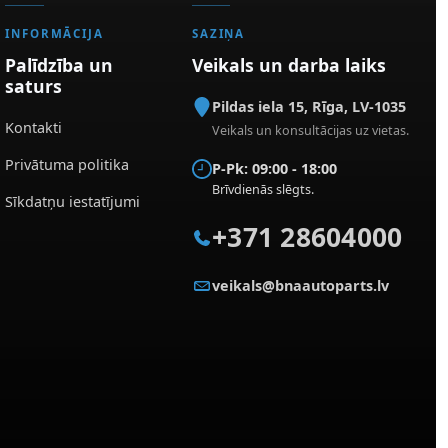
INFORMĀCIJA
SAZIŅA
Palīdzība un
Veikals un darba laiks
saturs
Pildas iela 15
,
Rīga
,
LV-1035
Kontakti
Veikals un konsultācijas uz vietas.
Privātuma politika
P-Pk: 09:00 - 18:00
Brīvdienās slēgts.
Sīkdatņu iestatījumi
+371 28604000
veikals@bnaautoparts.lv