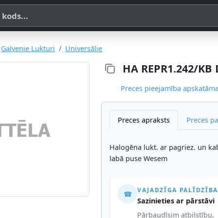
a, SKU vai OE koda
Galvenie Lukturi
Universālie
HA REPR1.242/KB 
Preces pieejamība apskatāma,
Preces apraksts
Preces p
Halogēna lukt. ar pagriez. un k
labā puse Wesem
VAJADZĪGA PALĪDZĪBA
☎
Sazinieties ar pārstāvi
Pārbaudīsim atbilstību,