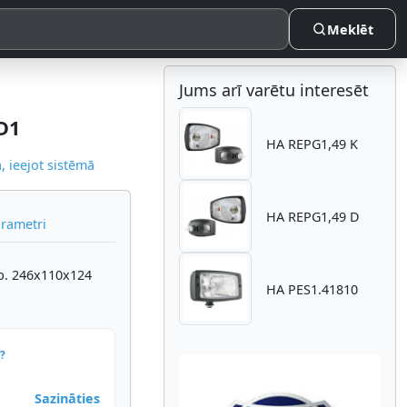
Meklēt
Jums arī varētu interesēt
D1
HA REPG1,49 K
 ieejot sistēmā
HA REPG1,49 D
arametri
ab. 246x110x124
HA PES1.41810
?
Sazināties