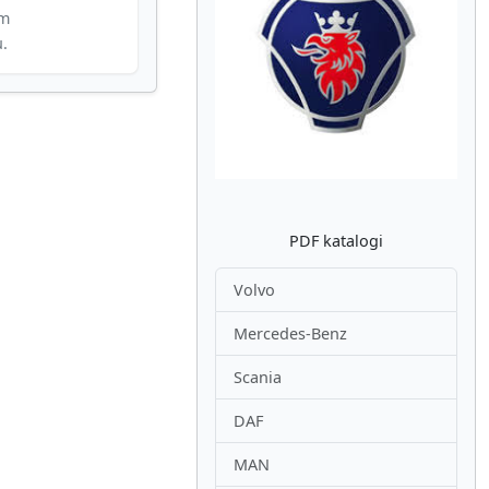
im
u.
Atpakaļ
Nākam
PDF katalogi
Volvo
Mercedes-Benz
Scania
DAF
MAN