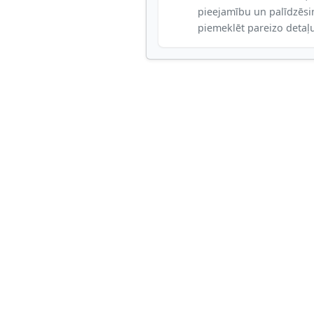
pieejamību un palīdzēs
piemeklēt pareizo detaļ