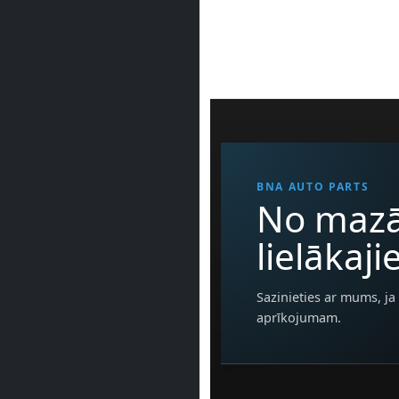
BNA AUTO PARTS
No mazā
lielākaj
Sazinieties ar mums, ja 
aprīkojumam.