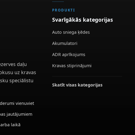
PRODUKTI
Svarīgākās kategorijas
Auto sniega ķēdes
Akumulatori
ADR aprīkojums
ezerves daļu
Kravas stiprinājumi
 fokusu uz kravas
sku speciālistu
Skatīt visas kategorijas
ederumi vienuviet
ības jautājumiem
darba laikā