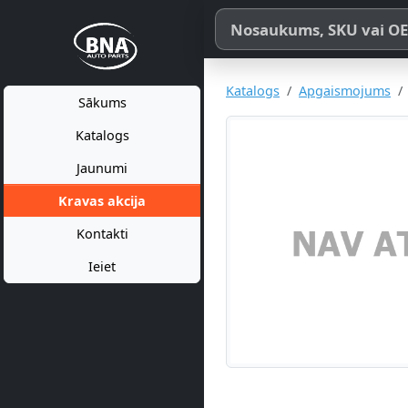
Meklēt pēc produkta nosaukum
Katalogs
Apgaismojums
Sākums
Katalogs
Jaunumi
Kravas akcija
Kontakti
Ieiet