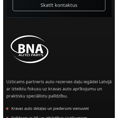
Skatīt kontaktus
Uzticams partneris auto rezerves daļu iegādei Latvijā
ar izteiktu fokusu uz kravas auto aprīkojumu un
praktisku speciālistu palīdzību.
Kravas auto detaļas un piederumi vienuviet
Palīdzam ar OE un atbilstības jautājumiem