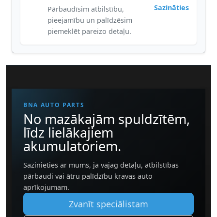
Sazināties
Pārbaudīsim atbilstību,
pieejamību un palīdzēsim
piemeklēt pareizo detaļu.
BNA AUTO PARTS
No mazākajām spuldzītēm,
līdz lielākajiem
akumulatoriem.
Sazinieties ar mums, ja vajag detaļu, atbilstības
pārbaudi vai ātru palīdzību kravas auto
aprīkojumam.
Zvanīt speciālistam