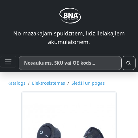
No mazākajām spuldzītēm, līdz lielākajiem
akumulatoriem.
Meklēt pēc produkta nosaukuma, SKU vai OE koda
Katalogs
Elektrosistēmas
Slēdži un pogas