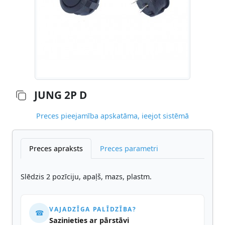
JUNG 2P D
Preces pieejamība apskatāma, ieejot sistēmā
Preces apraksts
Preces parametri
Slēdzis 2 pozīciju, apaļš, mazs, plastm.
VAJADZĪGA PALĪDZĪBA?
☎
Sazinieties ar pārstāvi