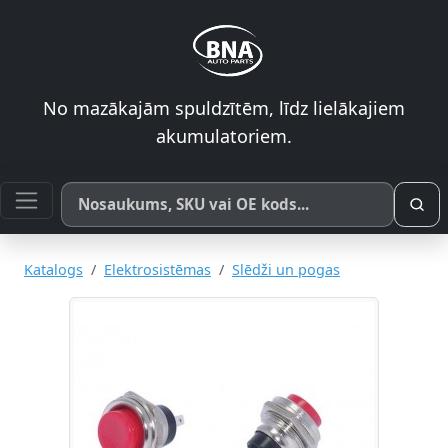
No mazākajām spuldzītēm, līdz lielākajiem
akumulatoriem.
Meklēt pēc produkta nosaukuma, SKU vai OE koda
Katalogs
Elektrosistēmas
Slēdži un pogas