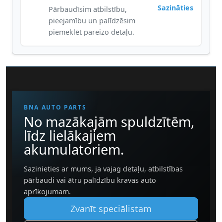
Sazināties
Pārbaudīsim atbilstību,
pieejamību un palīdzēsim
piemeklēt pareizo detaļu.
BNA AUTO PARTS
No mazākajām spuldzītēm,
līdz lielākajiem
akumulatoriem.
Sazinieties ar mums, ja vajag detaļu, atbilstības
pārbaudi vai ātru palīdzību kravas auto
aprīkojumam.
Zvanīt speciālistam