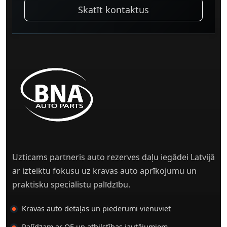
Skatīt kontaktus
Uzticams partneris auto rezerves daļu iegādei Latvijā
ar izteiktu fokusu uz kravas auto aprīkojumu un
praktisku speciālistu palīdzību.
Kravas auto detaļas un piederumi vienuviet
Palīdzam ar OE un atbilstības jautājumiem