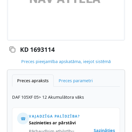
KD 1693114
Preces pieejamība apskatāma, ieejot sistēmā
Preces apraksts
Preces parametri
DAF 105XF 05> 12 Akumulātora vāks
VAJADZĪGA PALĪDZĪBA?
☎
Sazinieties ar pārstāvi
Sazināties
Pārbaudīsim atbilstību,