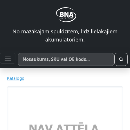
No mazākajām spuldzītēm, līdz lielākajiem
akumulatoriem.
Meklēt pēc produkta nosaukuma, SKU vai OE koda
Katalogs