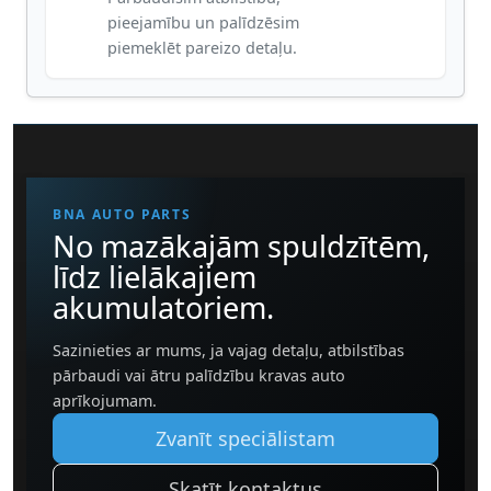
pieejamību un palīdzēsim
piemeklēt pareizo detaļu.
BNA AUTO PARTS
No mazākajām spuldzītēm,
līdz lielākajiem
akumulatoriem.
Sazinieties ar mums, ja vajag detaļu, atbilstības
pārbaudi vai ātru palīdzību kravas auto
aprīkojumam.
Zvanīt speciālistam
Skatīt kontaktus