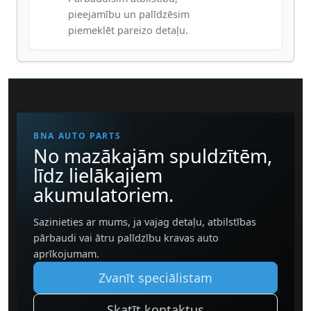
pieejamību un palīdzēsim
piemeklēt pareizo detaļu.
BNA AUTO PARTS
No mazākajām spuldzītēm,
līdz lielākajiem
akumulatoriem.
Sazinieties ar mums, ja vajag detaļu, atbilstības
pārbaudi vai ātru palīdzību kravas auto
aprīkojumam.
Zvanīt speciālistam
Skatīt kontaktus