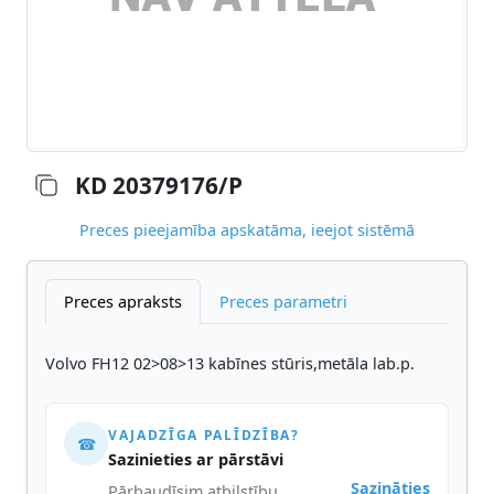
KD 20379176/P
Preces pieejamība apskatāma, ieejot sistēmā
Preces apraksts
Preces parametri
Volvo FH12 02>08>13 kabīnes stūris,metāla lab.p.
VAJADZĪGA PALĪDZĪBA?
☎
Sazinieties ar pārstāvi
Sazināties
Pārbaudīsim atbilstību,