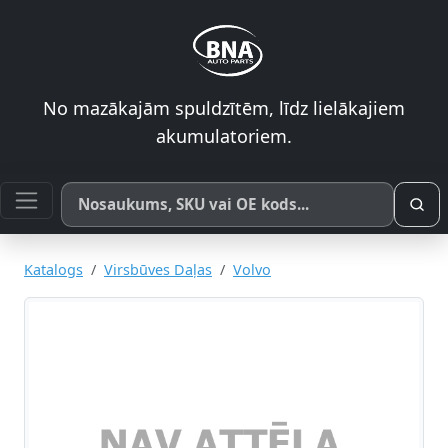
No mazākajām spuldzītēm, līdz lielākajiem
akumulatoriem.
Meklēt pēc produkta nosaukuma, SKU vai OE koda
Katalogs
Virsbūves Daļas
Volvo