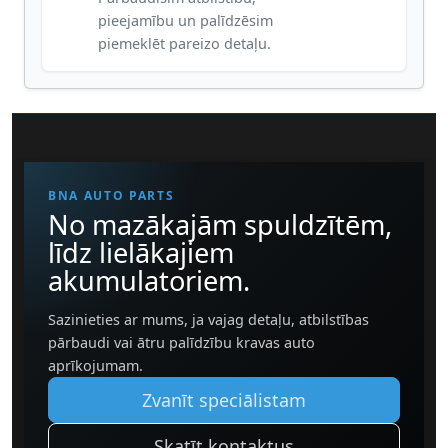
pieejamību un palīdzēsim
piemeklēt pareizo detaļu.
BNA AUTO PARTS
No mazākajām spuldzītēm,
līdz lielākajiem
akumulatoriem.
Sazinieties ar mums, ja vajag detaļu, atbilstības
pārbaudi vai ātru palīdzību kravas auto
aprīkojumam.
Zvanīt speciālistam
Skatīt kontaktus