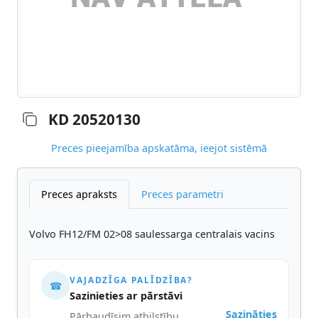
KD 20520130
Preces pieejamība apskatāma, ieejot sistēmā
Preces apraksts
Preces parametri
Volvo FH12/FM 02>08 saulessarga centralais vacins
VAJADZĪGA PALĪDZĪBA?
☎
Sazinieties ar pārstāvi
Sazināties
Pārbaudīsim atbilstību,