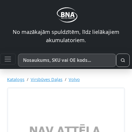
No mazākajām spuldzītēm, līdz lielākajiem
akumulatoriem.
Meklēt pēc produkta nosaukuma, SKU vai OE koda
Katalogs
Virsbūves Daļas
Volvo