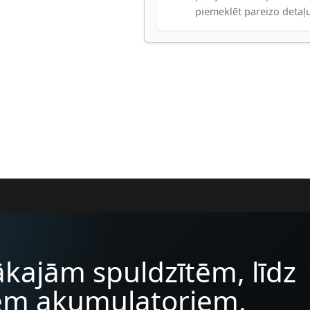
piemeklēt pareizo detaļ
kajām spuldzītēm, līdz
iem akumulatoriem.