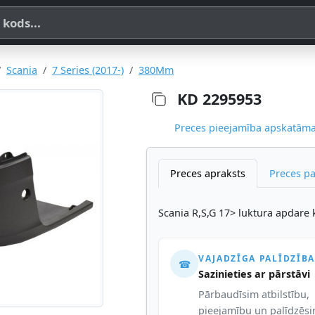
a, SKU vai OE koda
Scania
7 Series (2017-)
380Mm
KD 2295953
Preces pieejamība apskatāma,
Preces apraksts
Preces p
Scania R,S,G 17> luktura apdare 
VAJADZĪGA PALĪDZĪBA
☎
Sazinieties ar pārstāvi
Pārbaudīsim atbilstību,
pieejamību un palīdzēs