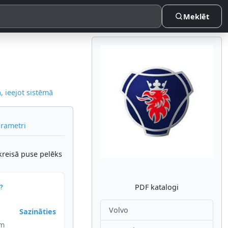
Meklēt
 ieejot sistēmā
Atpakaļ
Nākam
arametri
kreisā puse pelēks
PDF katalogi
?
Volvo
Sazināties
im