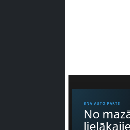
BNA AUTO PARTS
No mazā
lielākaj