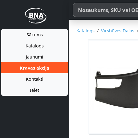
Meklēt pēc produkta nosaukum
Katalogs
Virsbūves Daļas
Sākums
Katalogs
Jaunumi
Kravas akcija
Kontakti
Ieiet