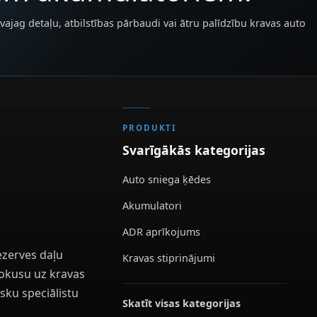
vajag detaļu, atbilstības pārbaudi vai ātru palīdzību kravas auto
PRODUKTI
Svarīgākās kategorijas
Auto sniega ķēdes
Akumulatori
ADR aprīkojums
ezerves daļu
Kravas stiprinājumi
 fokusu uz kravas
sku speciālistu
Skatīt visas kategorijas