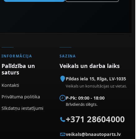
INFORMĀCIJA
SAZIŅA
Palīdzība un
Veikals un darba laiks
saturs
Pildas iela 15
,
Rīga
,
LV-1035
Kontakti
Veikals un konsultācijas uz vietas.
Privātuma politika
P-Pk: 09:00 - 18:00
Brīvdienās slēgts.
Sīkdatņu iestatījumi
+371 28604000
veikals@bnaautoparts.lv