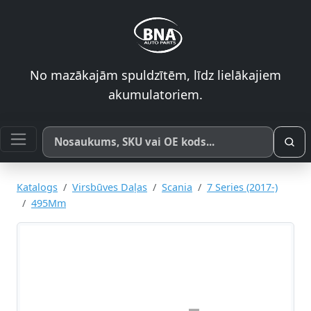
No mazākajām spuldzītēm, līdz lielākajiem
akumulatoriem.
Meklēt pēc produkta nosaukuma, SKU vai OE koda
Katalogs
Virsbūves Daļas
Scania
7 Series (2017-)
495Mm