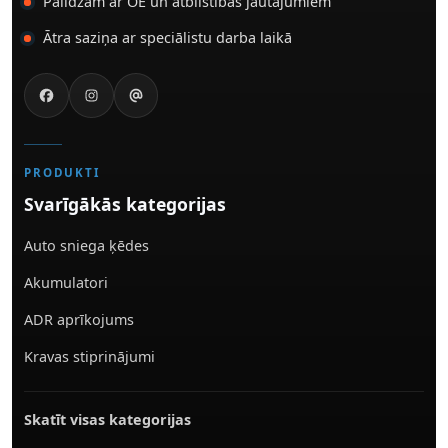
Palīdzam ar OE un atbilstības jautājumiem
Ātra saziņa ar speciālistu darba laikā
PRODUKTI
Svarīgākās kategorijas
Auto sniega ķēdes
Akumulatori
ADR aprīkojums
Kravas stiprinājumi
Skatīt visas kategorijas