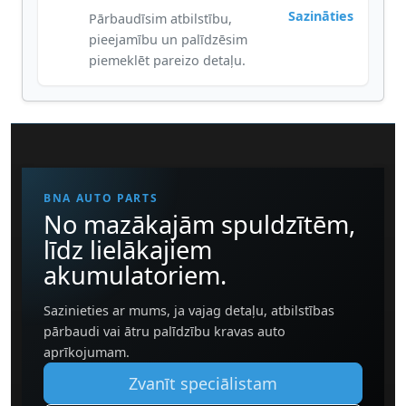
Sazināties
Pārbaudīsim atbilstību,
pieejamību un palīdzēsim
piemeklēt pareizo detaļu.
BNA AUTO PARTS
No mazākajām spuldzītēm,
līdz lielākajiem
akumulatoriem.
Sazinieties ar mums, ja vajag detaļu, atbilstības
pārbaudi vai ātru palīdzību kravas auto
aprīkojumam.
Zvanīt speciālistam