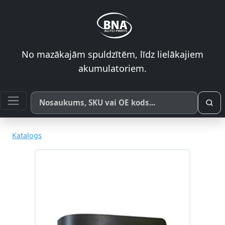
No mazākajām spuldzītēm, līdz lielākajiem
akumulatoriem.
Meklēt pēc produkta nosaukuma, SKU vai OE koda
Katalogs