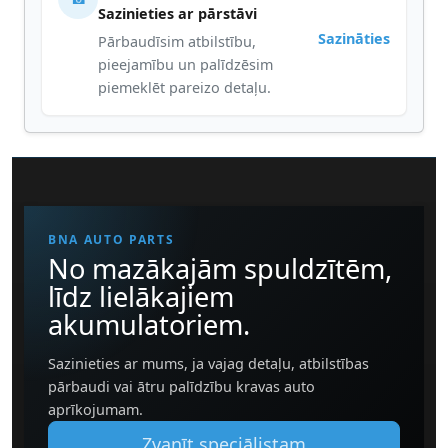
Sazinieties ar pārstāvi
Sazināties
Pārbaudīsim atbilstību,
pieejamību un palīdzēsim
piemeklēt pareizo detaļu.
BNA AUTO PARTS
No mazākajām spuldzītēm,
līdz lielākajiem
akumulatoriem.
Sazinieties ar mums, ja vajag detaļu, atbilstības
pārbaudi vai ātru palīdzību kravas auto
aprīkojumam.
Zvanīt speciālistam