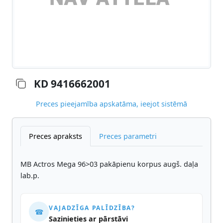
KD 9416662001
Preces pieejamība apskatāma, ieejot sistēmā
Preces apraksts
Preces parametri
MB Actros Mega 96>03 pakāpienu korpus augš. daļa
lab.p.
VAJADZĪGA PALĪDZĪBA?
☎
Sazinieties ar pārstāvi