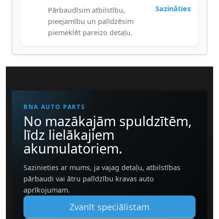
Sazināties
Pārbaudīsim atbilstību,
pieejamību un palīdzēsim
piemeklēt pareizo detaļu.
BNA AUTO PARTS
No mazākajām spuldzītēm,
līdz lielākajiem
akumulatoriem.
Sazinieties ar mums, ja vajag detaļu, atbilstības
pārbaudi vai ātru palīdzību kravas auto
aprīkojumam.
Zvanīt speciālistam