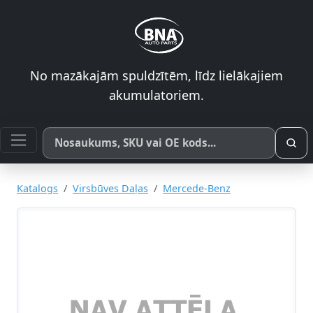
No mazākajām spuldzītēm, līdz lielākajiem
akumulatoriem.
Meklēt pēc produkta nosaukuma, SKU vai OE koda
Katalogs
Virsbūves Daļas
Mercede-Benz