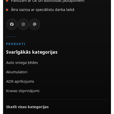
Palīdzam ar OE un atbilstības jautājumiem
Ātra saziņa ar speciālistu darba laikā
PRODUKTI
Svarīgākās kategorijas
Auto sniega ķēdes
Akumulatori
ADR aprīkojums
Kravas stiprinājumi
Skatīt visas kategorijas