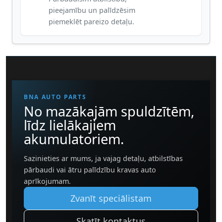
pieejamību un palīdzēsim
piemeklēt pareizo detaļu.
BNA AUTO PARTS
No mazākajām spuldzītēm,
līdz lielākajiem
akumulatoriem.
Sazinieties ar mums, ja vajag detaļu, atbilstības
pārbaudi vai ātru palīdzību kravas auto
aprīkojumam.
Zvanīt speciālistam
Skatīt kontaktus