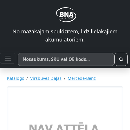
No mazākajām spuldzītēm, līdz lielākajiem
akumulatoriem.
Meklēt pēc produkta nosaukuma, SKU vai OE koda
Katalogs
Virsbūves Daļas
Mercede-Benz