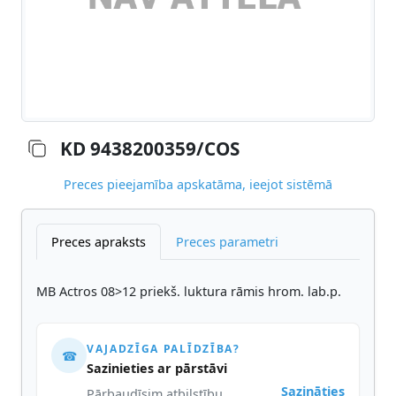
KD 9438200359/COS
Preces pieejamība apskatāma, ieejot sistēmā
Preces apraksts
Preces parametri
MB Actros 08>12 priekš. luktura rāmis hrom. lab.p.
VAJADZĪGA PALĪDZĪBA?
☎
Sazinieties ar pārstāvi
Sazināties
Pārbaudīsim atbilstību,