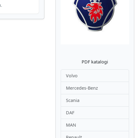
u.
Atpakaļ
Nākam
PDF katalogi
Volvo
Mercedes-Benz
Scania
DAF
MAN
Renault