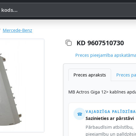
a, SKU vai OE koda
Mercede-Benz
KD 9607510730
Preces pieejamība apskatāma,
Preces apraksts
Preces p
MB Actros Giga 12> kabīnes apdar
VAJADZĪGA PALĪDZĪBA
☎
Sazinieties ar pārstāvi
Pārbaudīsim atbilstību,
pieejamību un palīdzēs