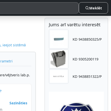
Meklēt
Jums arī varētu interesēt
KD 9438850325/P
 ieejot sistēmā
KD 9305200119
arametri
e/vējtveris lab.p.
KD 9438851322/P
?
Sazināties
im