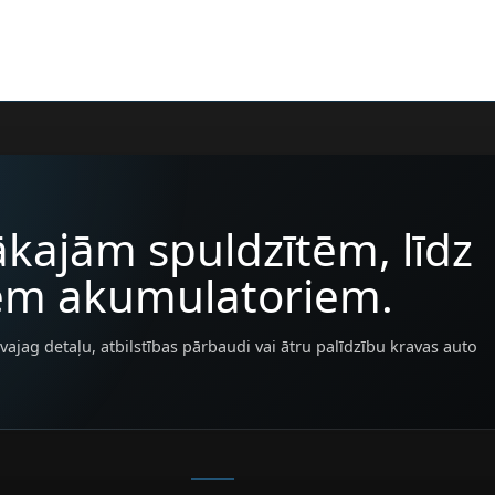
kajām spuldzītēm, līdz
iem akumulatoriem.
vajag detaļu, atbilstības pārbaudi vai ātru palīdzību kravas auto