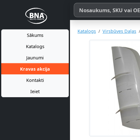
Meklēt pēc produkta nosaukum
Katalogs
Virsbūves Daļas
Sākums
Katalogs
Jaunumi
Kravas akcija
Kontakti
Ieiet