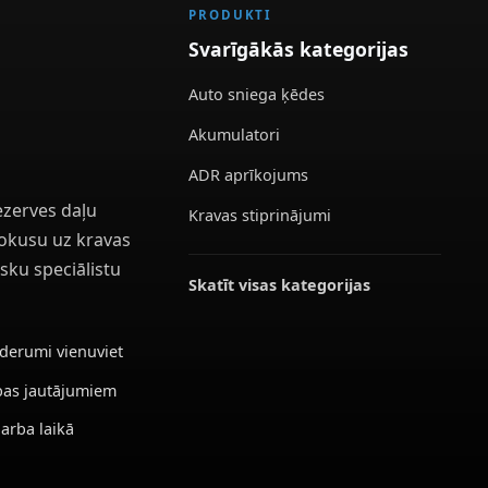
PRODUKTI
Svarīgākās kategorijas
Auto sniega ķēdes
Akumulatori
ADR aprīkojums
ezerves daļu
Kravas stiprinājumi
 fokusu uz kravas
sku speciālistu
Skatīt visas kategorijas
ederumi vienuviet
ības jautājumiem
darba laikā