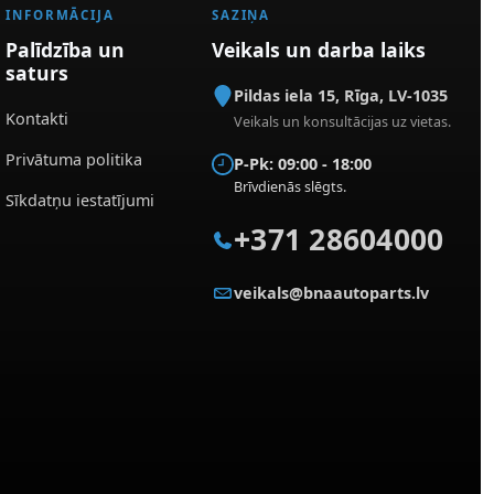
INFORMĀCIJA
SAZIŅA
Palīdzība un
Veikals un darba laiks
saturs
Pildas iela 15
,
Rīga
,
LV-1035
Kontakti
Veikals un konsultācijas uz vietas.
Privātuma politika
P-Pk: 09:00 - 18:00
Brīvdienās slēgts.
Sīkdatņu iestatījumi
+371 28604000
veikals@bnaautoparts.lv