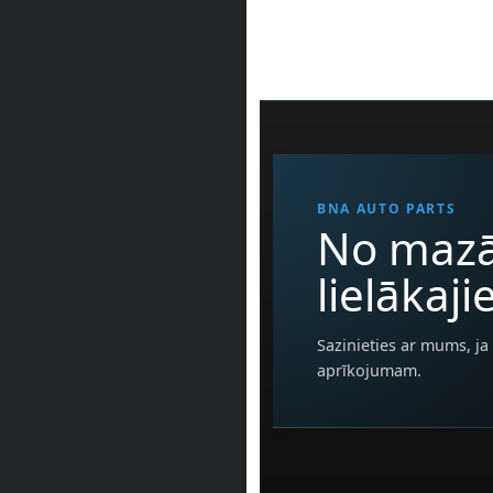
BNA AUTO PARTS
No mazā
lielākaj
Sazinieties ar mums, ja 
aprīkojumam.