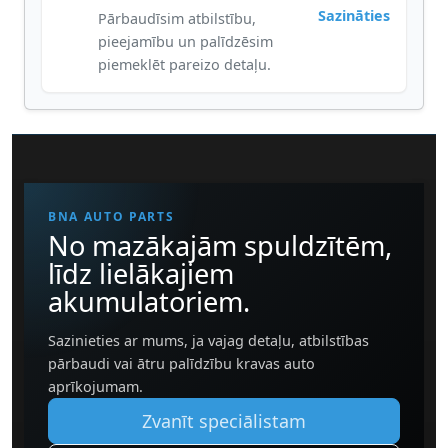
Sazināties
Pārbaudīsim atbilstību,
pieejamību un palīdzēsim
piemeklēt pareizo detaļu.
BNA AUTO PARTS
No mazākajām spuldzītēm,
līdz lielākajiem
akumulatoriem.
Sazinieties ar mums, ja vajag detaļu, atbilstības
pārbaudi vai ātru palīdzību kravas auto
aprīkojumam.
Zvanīt speciālistam