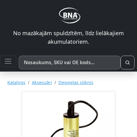
No mazākajām spuldzītēm, līdz lielākajiem
akumulatoriem.
Meklēt pēc produkta nosaukuma, SKU vai OE koda
Katalogs
Aksesuāri
Degvielas sūknis