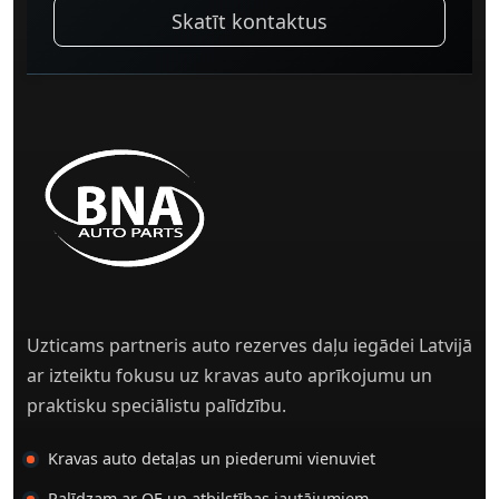
Skatīt kontaktus
Uzticams partneris auto rezerves daļu iegādei Latvijā
ar izteiktu fokusu uz kravas auto aprīkojumu un
praktisku speciālistu palīdzību.
Kravas auto detaļas un piederumi vienuviet
Palīdzam ar OE un atbilstības jautājumiem