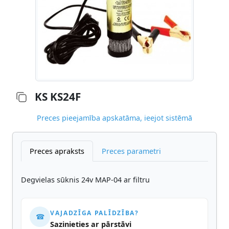
KS KS24F
Preces pieejamība apskatāma, ieejot sistēmā
Preces apraksts
Preces parametri
Degvielas sūknis 24v MAP-04 ar filtru
VAJADZĪGA PALĪDZĪBA?
☎
Sazinieties ar pārstāvi