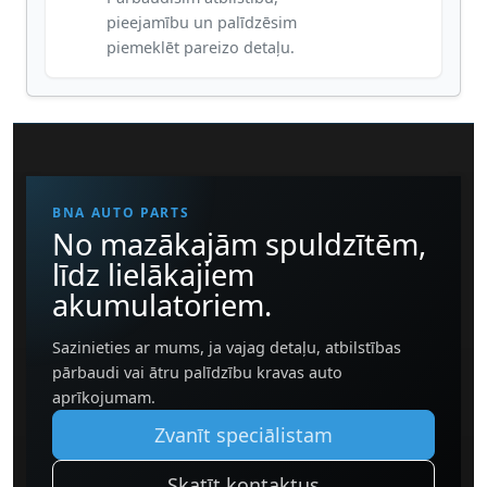
pieejamību un palīdzēsim
piemeklēt pareizo detaļu.
BNA AUTO PARTS
No mazākajām spuldzītēm,
līdz lielākajiem
akumulatoriem.
Sazinieties ar mums, ja vajag detaļu, atbilstības
pārbaudi vai ātru palīdzību kravas auto
aprīkojumam.
Zvanīt speciālistam
Skatīt kontaktus