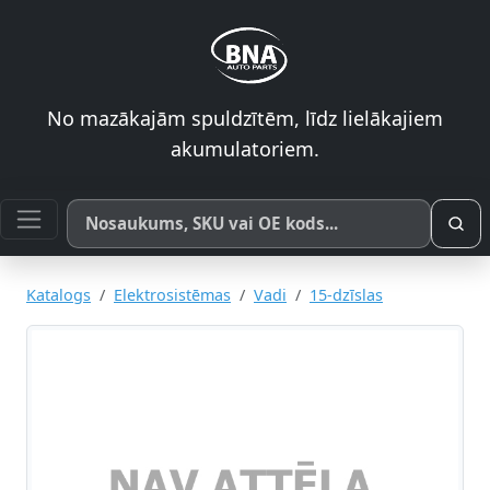
No mazākajām spuldzītēm, līdz lielākajiem
akumulatoriem.
Meklēt pēc produkta nosaukuma, SKU vai OE koda
Katalogs
Elektrosistēmas
Vadi
15-dzīslas