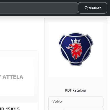
Meklēt
Atpakaļ
Nākam
PDF katalogi
Volvo
ID 15X1.5