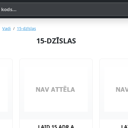
a, SKU vai OE koda
Vadi
15-dzīslas
15-DZĪSLAS
LAID 15 ADR.A
LA