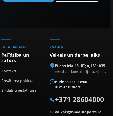
INFORMĀCIJA
SAZIŅA
Palīdzība un
Veikals un darba laiks
saturs
Pildas iela 15
,
Rīga
,
LV-1035
Kontakti
Veikals un konsultācijas uz vietas.
Privātuma politika
P-Pk: 09:00 - 18:00
Brīvdienās slēgts.
Sīkdatņu iestatījumi
+371 28604000
veikals@bnaautoparts.lv