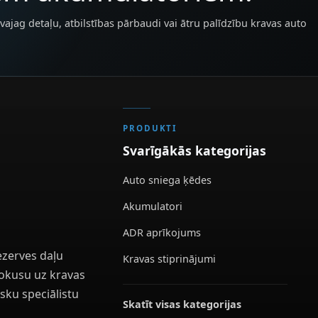
vajag detaļu, atbilstības pārbaudi vai ātru palīdzību kravas auto
PRODUKTI
Svarīgākās kategorijas
Auto sniega ķēdes
Akumulatori
ADR aprīkojums
ezerves daļu
Kravas stiprinājumi
 fokusu uz kravas
sku speciālistu
Skatīt visas kategorijas