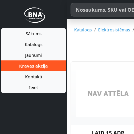
Meklēt pēc produkta nosaukum
Katalogs
Elektrosistēmas
Sākums
Katalogs
Jaunumi
Kravas akcija
Kontakti
Ieiet
LAID 15 ADR.