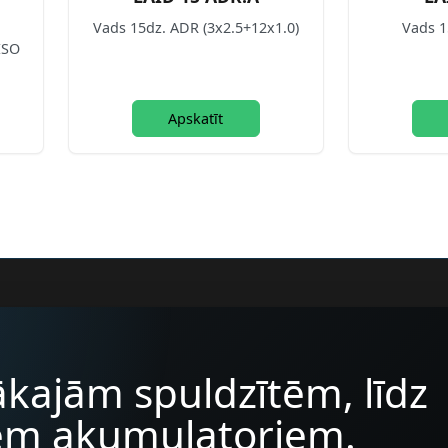
Vads 15dz. ADR (3x2.5+12x1.0)
Vads 1
ISO
Apskatīt
kajām spuldzītēm, līdz
iem akumulatoriem.