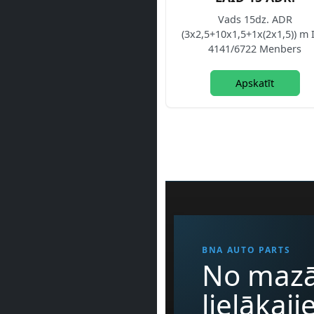
Vads 15dz. ADR
(3x2,5+10x1,5+1x(2x1,5)) m 
4141/6722 Menbers
Apskatīt
BNA AUTO PARTS
No mazā
lielākaj