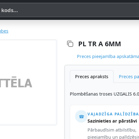
a, SKU vai OE koda
mbes
PL TR A 6MM
Preces pieejamība apskatāma,
Preces apraksts
Preces p
Plombēšanas troses UZGALIS 6
VAJADZĪGA PALĪDZĪBA
☎
Sazinieties ar pārstāvi
Pārbaudīsim atbilstību,
pieejamību un palīdzēs