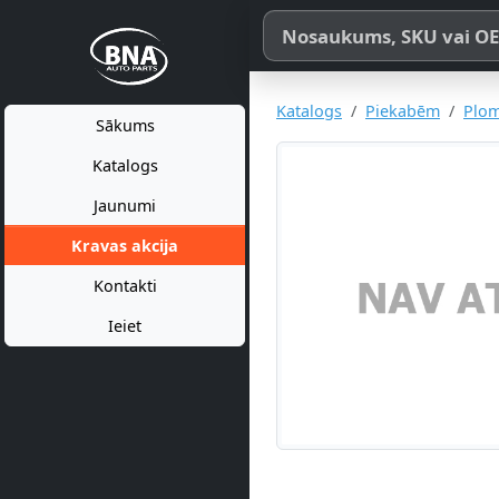
Meklēt pēc produkta nosaukum
Katalogs
Piekabēm
Plo
Sākums
Katalogs
Jaunumi
Kravas akcija
Kontakti
Ieiet