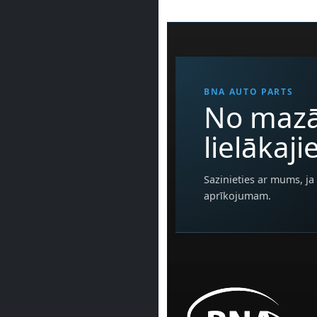
BNA AUTO PARTS
No mazā
lielākaj
Sazinieties ar mums, ja 
aprīkojumam.