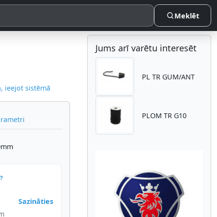
Meklēt
Jums arī varētu interesēt
PL TR GUM/ANT
 ieejot sistēmā
PLOM TR G10
arametri
.0mm
?
Sazināties
Atpakaļ
Nākam
im