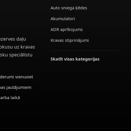
Auto sniega ķēdes
Akumulatori
ADR aprīkojums
ezerves daļu
Kravas stiprinājumi
 fokusu uz kravas
sku speciālistu
Skatīt visas kategorijas
ederumi vienuviet
ības jautājumiem
darba laikā