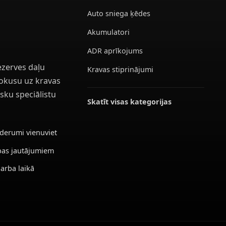
Auto sniega ķēdes
Akumulatori
ADR aprīkojums
ezerves daļu
Kravas stiprinājumi
 fokusu uz kravas
sku speciālistu
Skatīt visas kategorijas
ederumi vienuviet
ības jautājumiem
darba laikā