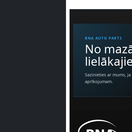
BNA AUTO PARTS
No mazā
lielākaj
Sazinieties ar mums, ja 
aprīkojumam.