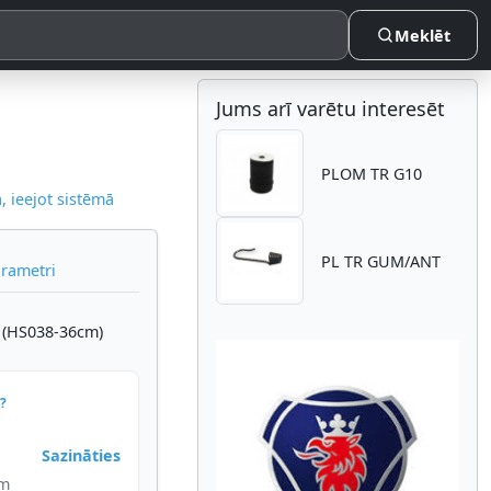
Meklēt
Jums arī varētu interesēt
PLOM TR G10
 ieejot sistēmā
PL TR GUM/ANT
arametri
 (HS038-36cm)
?
Sazināties
Atpakaļ
Nākam
im