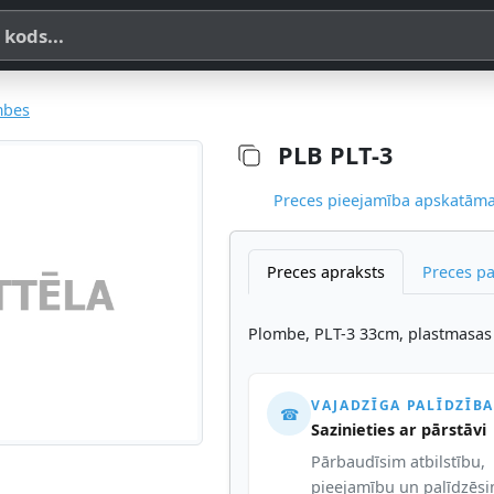
a, SKU vai OE koda
mbes
PLB PLT-3
Preces pieejamība apskatāma,
Preces apraksts
Preces p
Plombe, PLT-3 33cm, plastmasas
VAJADZĪGA PALĪDZĪBA
☎
Sazinieties ar pārstāvi
Pārbaudīsim atbilstību,
pieejamību un palīdzēs