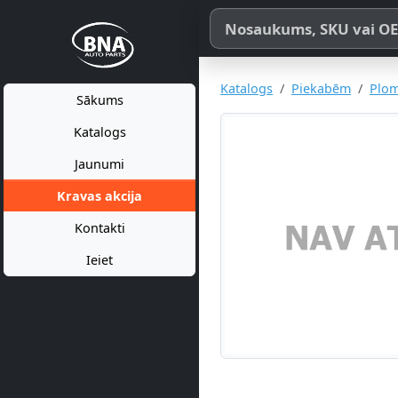
Meklēt pēc produkta nosaukum
Katalogs
Piekabēm
Plo
Sākums
Katalogs
Jaunumi
Kravas akcija
Kontakti
Ieiet