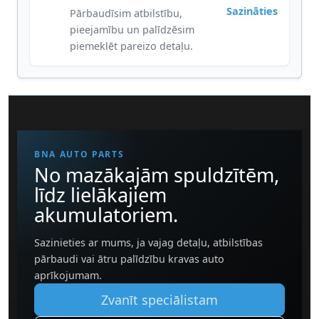
Sazināties
Pārbaudīsim atbilstību,
pieejamību un palīdzēsim
piemeklēt pareizo detaļu.
BNA AUTO PARTS
No mazākajām spuldzītēm,
līdz lielākajiem
akumulatoriem.
Sazinieties ar mums, ja vajag detaļu, atbilstības
pārbaudi vai ātru palīdzību kravas auto
aprīkojumam.
Zvanīt speciālistam