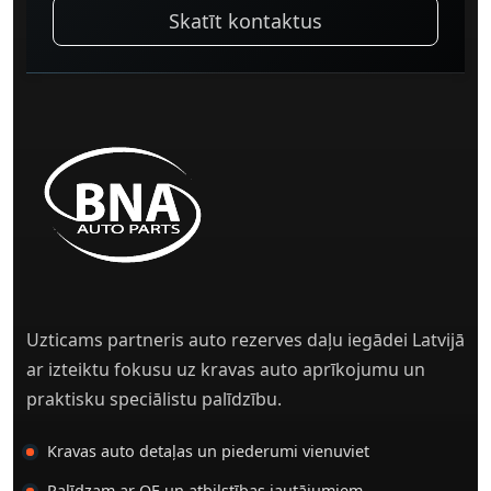
Skatīt kontaktus
Uzticams partneris auto rezerves daļu iegādei Latvijā
ar izteiktu fokusu uz kravas auto aprīkojumu un
praktisku speciālistu palīdzību.
Kravas auto detaļas un piederumi vienuviet
Palīdzam ar OE un atbilstības jautājumiem