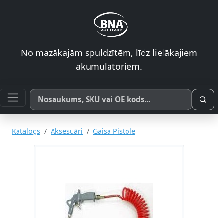
No mazākajām spuldzītēm, līdz lielākajiem
akumulatoriem.
Meklēt pēc produkta nosaukuma, SKU vai OE koda
Katalogs
Aksesuāri
Gaisa Pistole