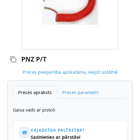
PNZ P/T
Preces pieejamība apskatāma, ieejot sistēmā
Preces apraksts
Preces parametri
Gaisa vads ar pistoli
VAJADZĪGA PALĪDZĪBA?
☎
Sazinieties ar pārstāvi