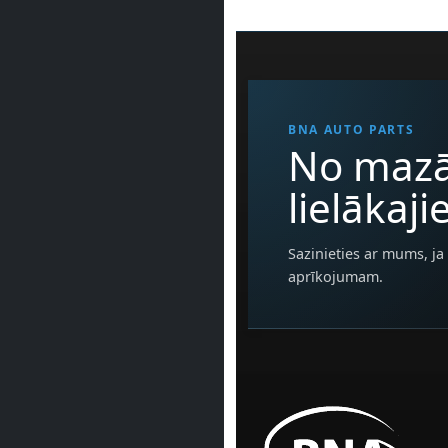
BNA AUTO PARTS
No mazā
lielākaj
Sazinieties ar mums, ja 
aprīkojumam.