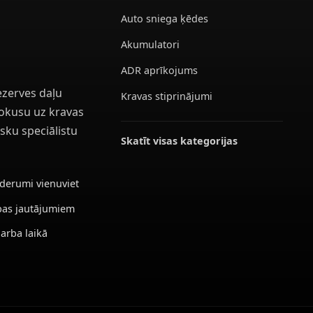
Auto sniega ķēdes
Akumulatori
ADR aprīkojums
ezerves daļu
Kravas stiprinājumi
 fokusu uz kravas
sku speciālistu
Skatīt visas kategorijas
ederumi vienuviet
ības jautājumiem
darba laikā