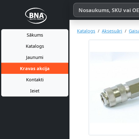
Meklēt pēc produkta nosaukum
Katalogs
Aksesuāri
Gais
Sākums
Katalogs
Jaunumi
Kravas akcija
Kontakti
Ieiet