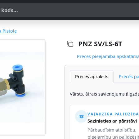
a, SKU vai OE koda
a Pistole
PNZ SV/LS-6T
Preces pieejamība apskatāma,
Preces apraksts
Preces p
Vārsts, ātrais savienojums (ligzd
VAJADZĪGA PALĪDZĪBA
☎
Sazinieties ar pārstāvi
Pārbaudīsim atbilstību,
pieejamību un palīdzēs