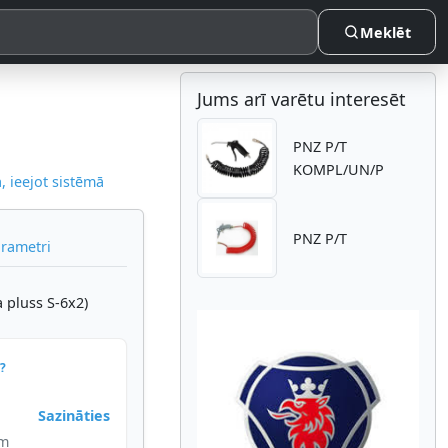
Meklēt
Jums arī varētu interesēt
PNZ P/T
KOMPL/UN/P
 ieejot sistēmā
PNZ P/T
arametri
a pluss S-6x2)
?
Sazināties
Atpakaļ
Nākam
im