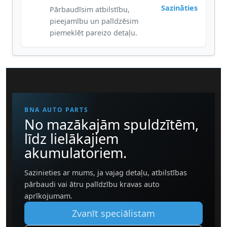
Sazināties
Pārbaudīsim atbilstību,
pieejamību un palīdzēsim
piemeklēt pareizo detaļu.
BNA AUTO PARTS
No mazākajām spuldzītēm,
līdz lielākajiem
akumulatoriem.
Sazinieties ar mums, ja vajag detaļu, atbilstības
pārbaudi vai ātru palīdzību kravas auto
aprīkojumam.
Zvanīt speciālistam