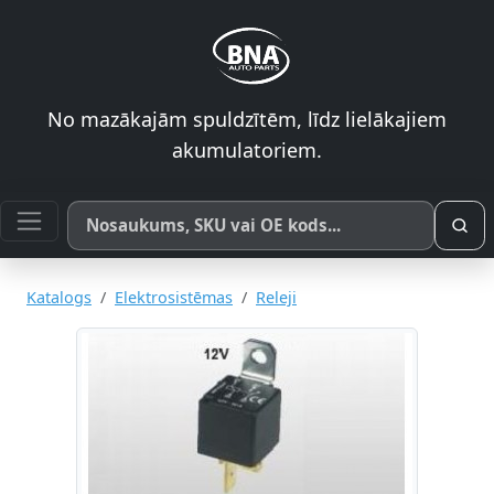
No mazākajām spuldzītēm, līdz lielākajiem
akumulatoriem.
Meklēt pēc produkta nosaukuma, SKU vai OE koda
Katalogs
Elektrosistēmas
Releji