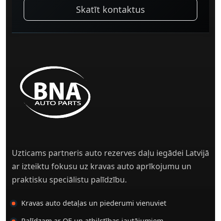
Skatīt kontaktus
Uzticams partneris auto rezerves daļu iegādei Latvijā
ar izteiktu fokusu uz kravas auto aprīkojumu un
praktisku speciālistu palīdzību.
Kravas auto detaļas un piederumi vienuviet
Palīdzam ar OE un atbilstības jautājumiem