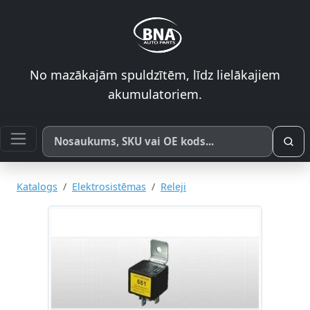
No mazākajām spuldzītēm, līdz lielākajiem
akumulatoriem.
Meklēt pēc produkta nosaukuma, SKU vai OE koda
Katalogs
Elektrosistēmas
Releji