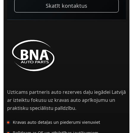
Skatīt kontaktus
Uzticams partneris auto rezerves daļu iegādei Latvijā
ar izteiktu fokusu uz kravas auto aprīkojumu un
praktisku speciālistu palīdzību.
Kravas auto detaļas un piederumi vienuviet
Palīdzam ar OE un atbilstības jautājumiem