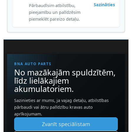
Sazināties
Pārbaudīsim atbilstību,
pieejamību un palīdzēsim
piemeklēt pareizo detaļu.
BNA AUTO PARTS
No mazākajām spuldzītēm,
līdz lielākajiem
akumulatoriem.
Sazinieties ar mums, ja vajag detaļu, atbilstības
pārbaudi vai ātru palīdzību kravas auto
aprīkojumam.
Zvanīt speciālistam