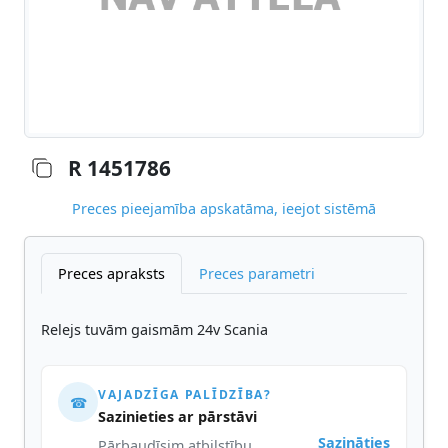
R 1451786
Preces pieejamība apskatāma, ieejot sistēmā
Preces apraksts
Preces parametri
Relejs tuvām gaismām 24v Scania
VAJADZĪGA PALĪDZĪBA?
☎
Sazinieties ar pārstāvi
Sazināties
Pārbaudīsim atbilstību,