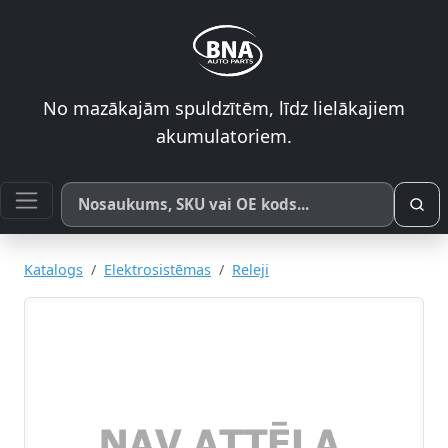
No mazākajām spuldzītēm, līdz lielākajiem
akumulatoriem.
Meklēt pēc produkta nosaukuma, SKU vai OE koda
Katalogs
Elektrosistēmas
Releji