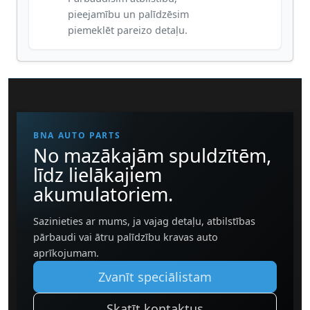
pieejamību un palīdzēsim
piemeklēt pareizo detaļu.
BNA AUTO PARTS
No mazākajām spuldzītēm,
līdz lielākajiem
akumulatoriem.
Sazinieties ar mums, ja vajag detaļu, atbilstības
pārbaudi vai ātru palīdzību kravas auto
aprīkojumam.
Zvanīt speciālistam
Skatīt kontaktus