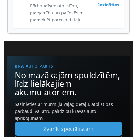
Sazināties
Pārbaudīsim atbilstību,
pieejamību un palīdzēsim
piemeklēt pareizo detaļu.
BNA AUTO PARTS
No mazākajām spuldzītēm,
līdz lielākajiem
akumulatoriem.
Sazinieties ar mums, ja vajag detaļu, atbilstības
pārbaudi vai ātru palīdzību kravas auto
aprīkojumam.
Zvanīt speciālistam