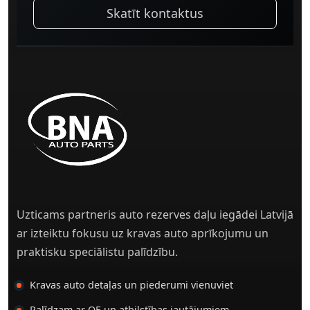
Skatīt kontaktus
Uzticams partneris auto rezerves daļu iegādei Latvijā
ar izteiktu fokusu uz kravas auto aprīkojumu un
praktisku speciālistu palīdzību.
Kravas auto detaļas un piederumi vienuviet
Palīdzam ar OE un atbilstības jautājumiem