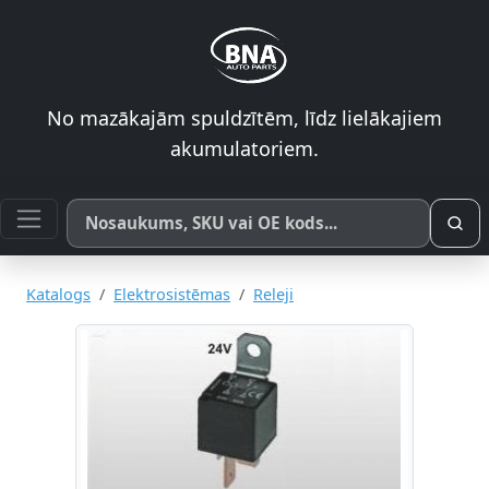
No mazākajām spuldzītēm, līdz lielākajiem
akumulatoriem.
Meklēt pēc produkta nosaukuma, SKU vai OE koda
Katalogs
Elektrosistēmas
Releji