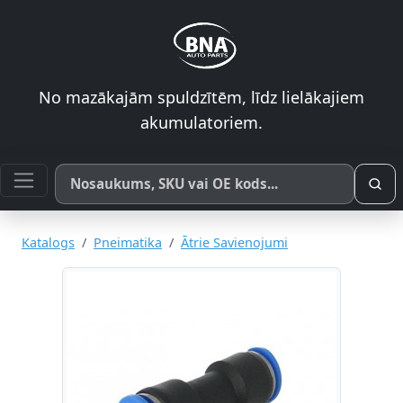
No mazākajām spuldzītēm, līdz lielākajiem
akumulatoriem.
Meklēt pēc produkta nosaukuma, SKU vai OE koda
Katalogs
Pneimatika
Ātrie Savienojumi