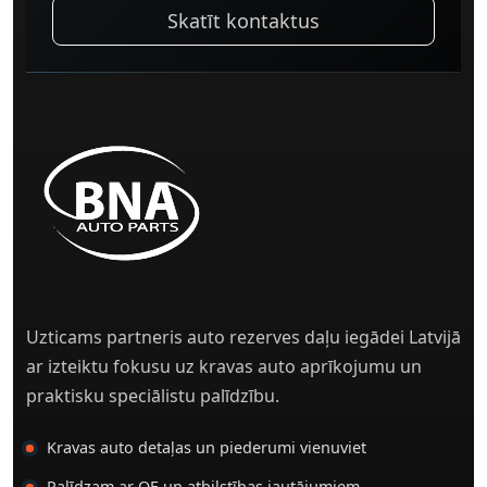
Skatīt kontaktus
Uzticams partneris auto rezerves daļu iegādei Latvijā
ar izteiktu fokusu uz kravas auto aprīkojumu un
praktisku speciālistu palīdzību.
Kravas auto detaļas un piederumi vienuviet
Palīdzam ar OE un atbilstības jautājumiem