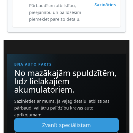
Sazināties
Pārbaudīsim atbilstību,
pieejamību un palīdzēsim
piemeklēt pareizo detaļu.
BNA AUTO PARTS
No mazākajām spuldzītēm,
līdz lielākajiem
akumulatoriem.
Sazinieties ar mums, ja vajag detaļu, atbilstības
pārbaudi vai ātru palīdzību kravas auto
aprīkojumam.
Zvanīt speciālistam