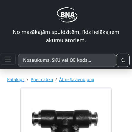
No mazākajām spuldzītēm, līdz lielākajiem
akumulatoriem.
Meklēt pēc produkta nosaukuma, SKU vai OE koda
Katalogs
Pneimatika
Ātrie Savienojumi