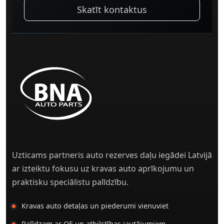
Skatīt kontaktus
Uzticams partneris auto rezerves daļu iegādei Latvijā
ar izteiktu fokusu uz kravas auto aprīkojumu un
praktisku speciālistu palīdzību.
Kravas auto detaļas un piederumi vienuviet
Palīdzam ar OE un atbilstības jautājumiem