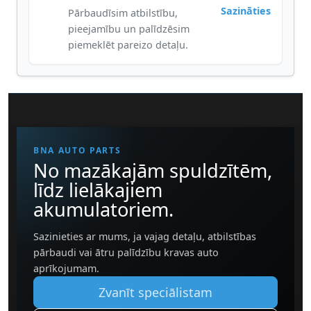
Sazināties
Pārbaudīsim atbilstību,
pieejamību un palīdzēsim
piemeklēt pareizo detaļu.
BNA AUTO PARTS
No mazākajām spuldzītēm,
līdz lielākajiem
akumulatoriem.
Sazinieties ar mums, ja vajag detaļu, atbilstības
pārbaudi vai ātru palīdzību kravas auto
aprīkojumam.
Zvanīt speciālistam