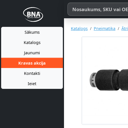
Meklēt pēc produkta nosaukum
Katalogs
Pneimatika
Ātr
Sākums
Katalogs
Jaunumi
Kravas akcija
Kontakti
Ieiet