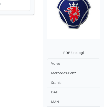
u.
Atpakaļ
Nākam
PDF katalogi
Volvo
Mercedes-Benz
Scania
DAF
MAN