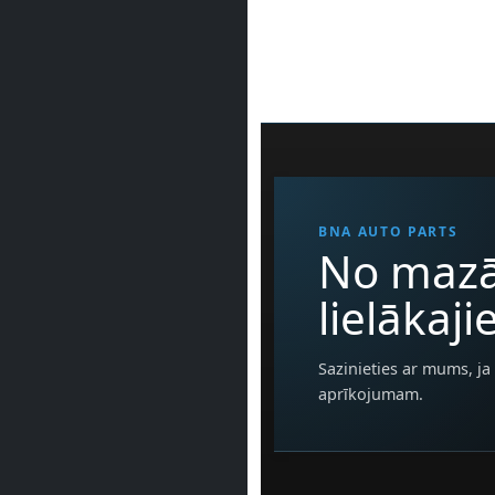
BNA AUTO PARTS
No mazā
lielākaj
Sazinieties ar mums, ja 
aprīkojumam.