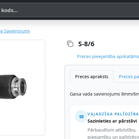
a, SKU vai OE koda
ie Savienojumi
S-8/6
Preces pieejamība apskatāma,
Preces apraksts
Preces p
Gaisa vada savienojums 8mm/
VAJADZĪGA PALĪDZĪBA
☎
Sazinieties ar pārstāvi
Pārbaudīsim atbilstību,
pieejamību un palīdzēs