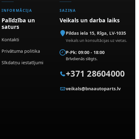
INFORMĀCIJA
SAZIŅA
Palīdzība un
Veikals un darba laiks
saturs
Pildas iela 15
,
Rīga
,
LV-1035
Kontakti
Veikals un konsultācijas uz vietas.
Privātuma politika
P-Pk: 09:00 - 18:00
Brīvdienās slēgts.
Sīkdatņu iestatījumi
+371 28604000
veikals@bnaautoparts.lv