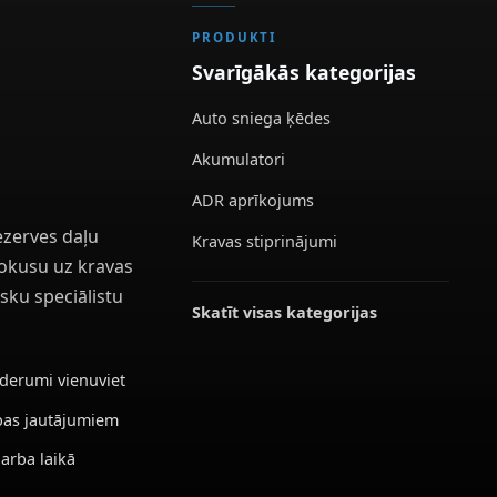
PRODUKTI
Svarīgākās kategorijas
Auto sniega ķēdes
Akumulatori
ADR aprīkojums
ezerves daļu
Kravas stiprinājumi
 fokusu uz kravas
sku speciālistu
Skatīt visas kategorijas
ederumi vienuviet
ības jautājumiem
darba laikā