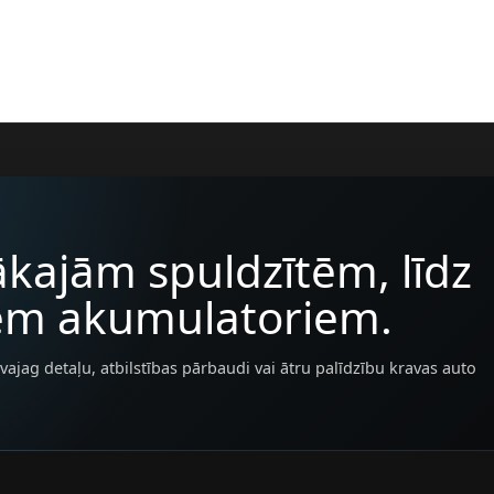
kajām spuldzītēm, līdz
iem akumulatoriem.
vajag detaļu, atbilstības pārbaudi vai ātru palīdzību kravas auto