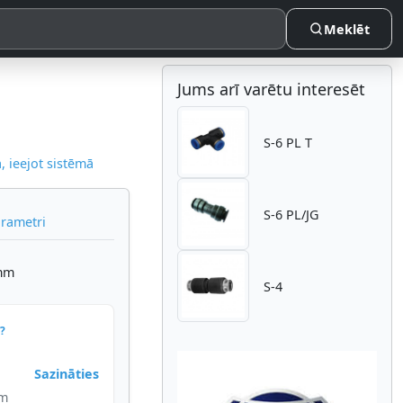
Meklēt
Jums arī varētu interesēt
S-6 PL T
 ieejot sistēmā
S-6 PL/JG
arametri
6mm
S-4
?
Sazināties
im