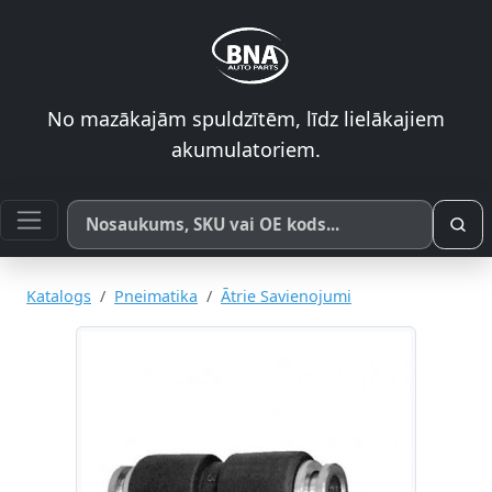
No mazākajām spuldzītēm, līdz lielākajiem
akumulatoriem.
Meklēt pēc produkta nosaukuma, SKU vai OE koda
Katalogs
Pneimatika
Ātrie Savienojumi