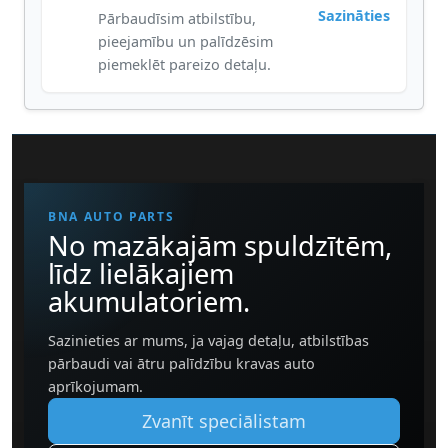
Sazināties
Pārbaudīsim atbilstību,
pieejamību un palīdzēsim
piemeklēt pareizo detaļu.
BNA AUTO PARTS
No mazākajām spuldzītēm,
līdz lielākajiem
akumulatoriem.
Sazinieties ar mums, ja vajag detaļu, atbilstības
pārbaudi vai ātru palīdzību kravas auto
aprīkojumam.
Zvanīt speciālistam