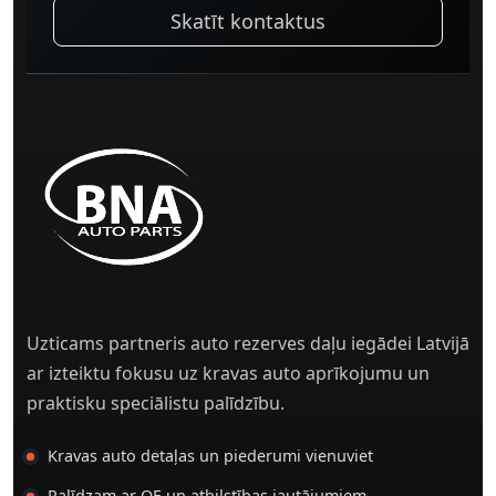
Skatīt kontaktus
Uzticams partneris auto rezerves daļu iegādei Latvijā
ar izteiktu fokusu uz kravas auto aprīkojumu un
praktisku speciālistu palīdzību.
Kravas auto detaļas un piederumi vienuviet
Palīdzam ar OE un atbilstības jautājumiem