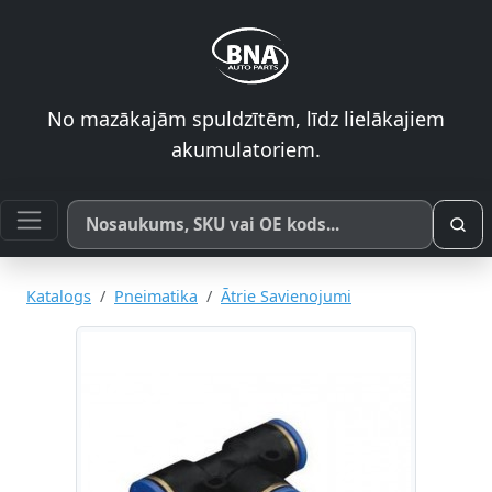
No mazākajām spuldzītēm, līdz lielākajiem
akumulatoriem.
Meklēt pēc produkta nosaukuma, SKU vai OE koda
Katalogs
Pneimatika
Ātrie Savienojumi