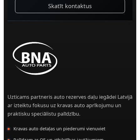
Skatīt kontaktus
Uzticams partneris auto rezerves daļu iegādei Latvijā
ar izteiktu fokusu uz kravas auto aprīkojumu un
praktisku speciālistu palīdzību.
Kravas auto detaļas un piederumi vienuviet
Palīdzam ar OE un atbilstības jautājumiem