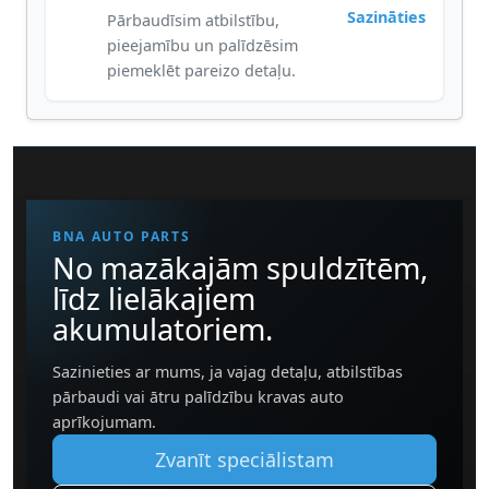
Sazināties
Pārbaudīsim atbilstību,
pieejamību un palīdzēsim
piemeklēt pareizo detaļu.
BNA AUTO PARTS
No mazākajām spuldzītēm,
līdz lielākajiem
akumulatoriem.
Sazinieties ar mums, ja vajag detaļu, atbilstības
pārbaudi vai ātru palīdzību kravas auto
aprīkojumam.
Zvanīt speciālistam