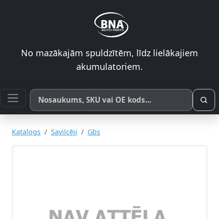
No mazākajām spuldzītēm, līdz lielākajiem
akumulatoriem.
Meklēt pēc produkta nosaukuma, SKU vai OE koda
Katalogs
Savilcēji
Gbs