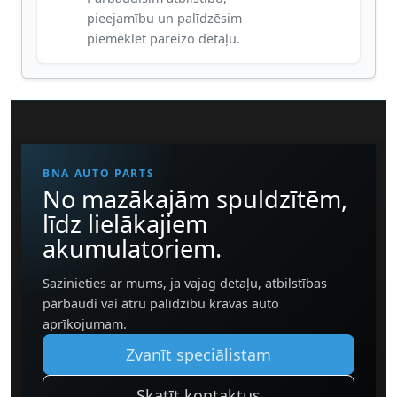
pieejamību un palīdzēsim
piemeklēt pareizo detaļu.
BNA AUTO PARTS
No mazākajām spuldzītēm,
līdz lielākajiem
akumulatoriem.
Sazinieties ar mums, ja vajag detaļu, atbilstības
pārbaudi vai ātru palīdzību kravas auto
aprīkojumam.
Zvanīt speciālistam
Skatīt kontaktus