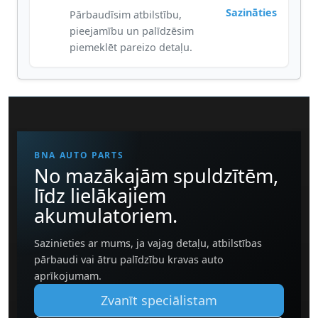
Sazināties
Pārbaudīsim atbilstību,
pieejamību un palīdzēsim
piemeklēt pareizo detaļu.
BNA AUTO PARTS
No mazākajām spuldzītēm,
līdz lielākajiem
akumulatoriem.
Sazinieties ar mums, ja vajag detaļu, atbilstības
pārbaudi vai ātru palīdzību kravas auto
aprīkojumam.
Zvanīt speciālistam