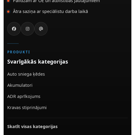
Palīdzam ar OE un atbilstības jautājumiem
Ātra saziņa ar speciālistu darba laikā
PRODUKTI
Svarīgākās kategorijas
Auto sniega ķēdes
Akumulatori
ADR aprīkojums
Kravas stiprinājumi
Skatīt visas kategorijas