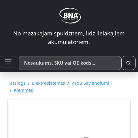
No mazākajām spuldzītēm, līdz lielākajiem
akumulatoriem.
Meklēt pēc produkta nosaukuma, SKU vai OE koda
Katalogs
Elektrosistēmas
Vadu Savienojumi
Klemmes