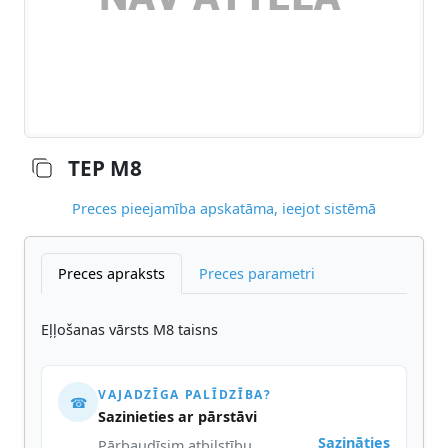
TEP M8
Preces pieejamība apskatāma, ieejot sistēmā
Preces apraksts
Preces parametri
Eļļošanas vārsts M8 taisns
VAJADZĪGA PALĪDZĪBA?
☎
Sazinieties ar pārstāvi
Sazināties
Pārbaudīsim atbilstību,