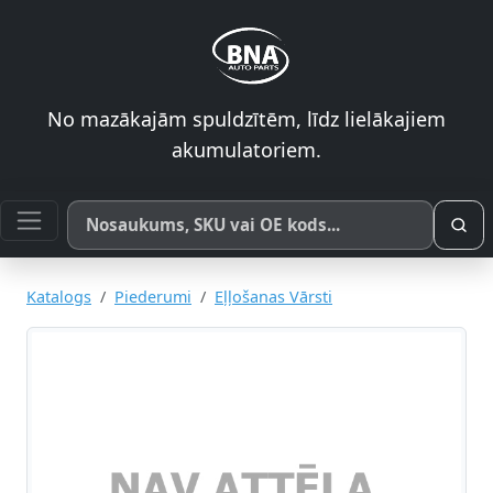
No mazākajām spuldzītēm, līdz lielākajiem
akumulatoriem.
Meklēt pēc produkta nosaukuma, SKU vai OE koda
Katalogs
Piederumi
Eļļošanas Vārsti