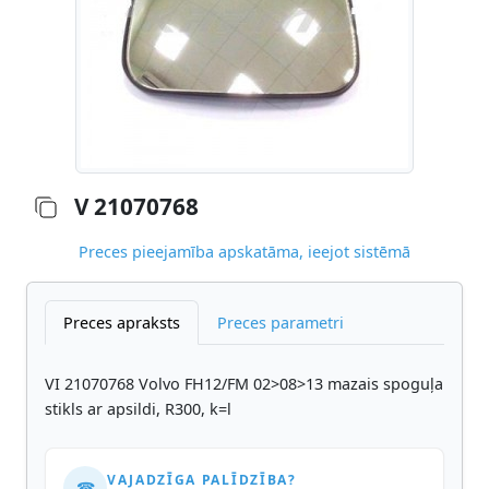
V 21070768
Preces pieejamība apskatāma, ieejot sistēmā
Preces apraksts
Preces parametri
VI 21070768 Volvo FH12/FM 02>08>13 mazais spoguļa
stikls ar apsildi, R300, k=l
VAJADZĪGA PALĪDZĪBA?
☎