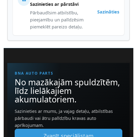
Sazinieties ar pārstāvi
Sazināties
Pārbaudīsim atbilstību,
pieejamību un palīdzēsim
piemeklēt pareizo detaļu.
BNA AUTO PARTS
No mazākajām spuldzītēm,
līdz lielākajiem
akumulatoriem.
Sazinieties ar mums, ja vajag detaļu, atbilstības
pārbaudi vai ātru palīdzību kravas auto
aprīkojumam.
Zvanīt speciālistam