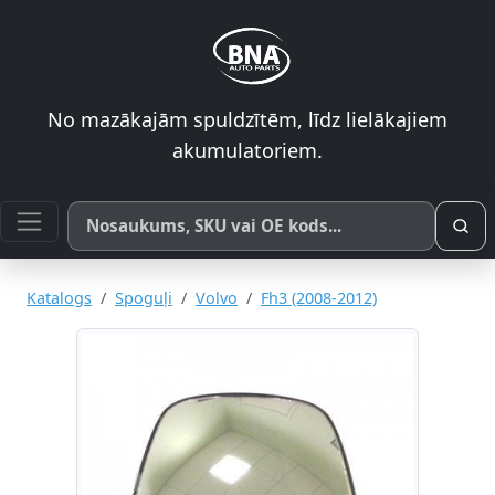
No mazākajām spuldzītēm, līdz lielākajiem
akumulatoriem.
Meklēt pēc produkta nosaukuma, SKU vai OE koda
Katalogs
Spoguļi
Volvo
Fh3 (2008-2012)