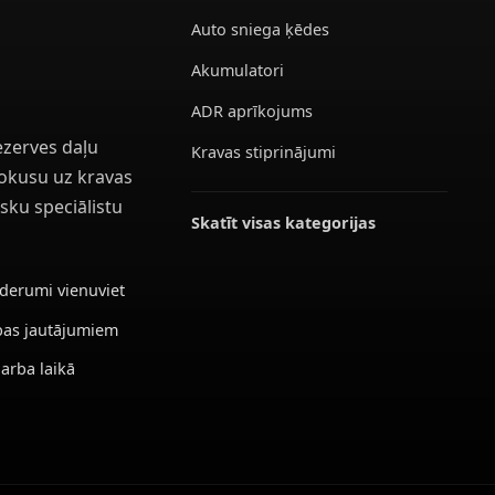
Auto sniega ķēdes
Akumulatori
ADR aprīkojums
ezerves daļu
Kravas stiprinājumi
 fokusu uz kravas
sku speciālistu
Skatīt visas kategorijas
ederumi vienuviet
ības jautājumiem
darba laikā