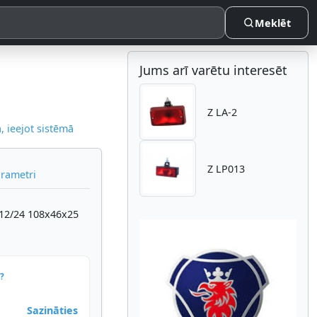
Meklēt
Jums arī varētu interesēt
Z LA-2
 ieejot sistēmā
Z LP013
arametri
D12/24 108x46x25
?
Atpakaļ
Nākam
Sazināties