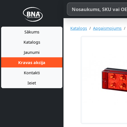
Meklēt pēc produkta nosaukum
Katalogs
Apgaismojums
Sākums
Katalogs
Jaunumi
Kravas akcija
Kontakti
Ieiet