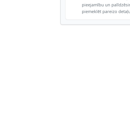
pieejamību un palīdzēs
piemeklēt pareizo detaļ