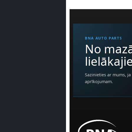
BNA AUTO PARTS
No mazā
lielākaj
Sazinieties ar mums, ja 
aprīkojumam.