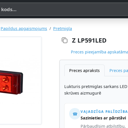
a, SKU vai OE koda
Papildus apgaismojums
Pretmigla
Z LP591LED
Preces pieejamība apskatāma,
Preces apraksts
Preces p
Lukturis pretmiglas sarkans LE
skrūves aizmugurē
VAJADZĪGA PALĪDZĪBA
☎
Sazinieties ar pārstāvi
Pārbaudīsim atbilstību,