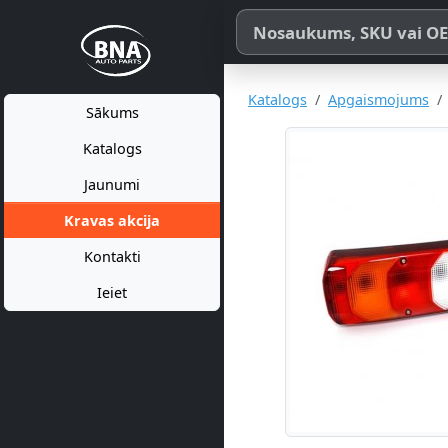
Meklēt pēc produkta nosaukum
Katalogs
Apgaismojums
Sākums
Katalogs
Jaunumi
Kravas akcija
Kontakti
Ieiet