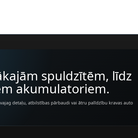
kajām spuldzītēm, līdz
iem akumulatoriem.
vajag detaļu, atbilstības pārbaudi vai ātru palīdzību kravas auto