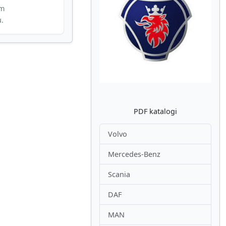
im
u.
Atpakaļ
Nākam
PDF katalogi
Volvo
Mercedes-Benz
Scania
DAF
MAN