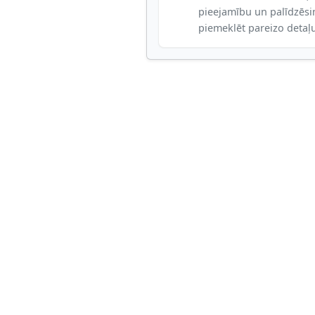
pieejamību un palīdzēs
piemeklēt pareizo detaļ