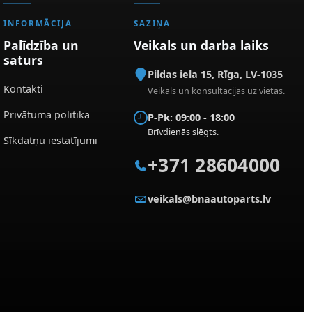
INFORMĀCIJA
SAZIŅA
Palīdzība un
Veikals un darba laiks
saturs
Pildas iela 15
,
Rīga
,
LV-1035
Kontakti
Veikals un konsultācijas uz vietas.
Privātuma politika
P-Pk: 09:00 - 18:00
Brīvdienās slēgts.
Sīkdatņu iestatījumi
+371 28604000
veikals@bnaautoparts.lv