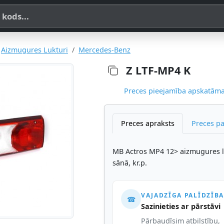
a, SKU vai OE koda
Aizmugures Lukturi
Mercedes-Benz
Z LTF-MP4 K
Preces pieejamība apskatāma,
Preces apraksts
Preces p
MB Actros MP4 12> aizmugures lu
sānā, kr.p.
VAJADZĪGA PALĪDZĪBA
☎
Sazinieties ar pārstāvi
Pārbaudīsim atbilstību,