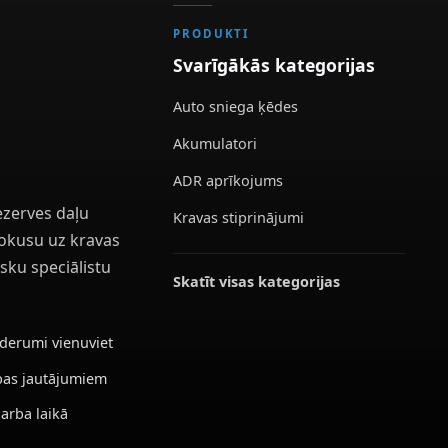
PRODUKTI
Svarīgākās kategorijas
Auto sniega ķēdes
Akumulatori
ADR aprīkojums
ezerves daļu
Kravas stiprinājumi
 fokusu uz kravas
sku speciālistu
Skatīt visas kategorijas
ederumi vienuviet
ības jautājumiem
darba laikā