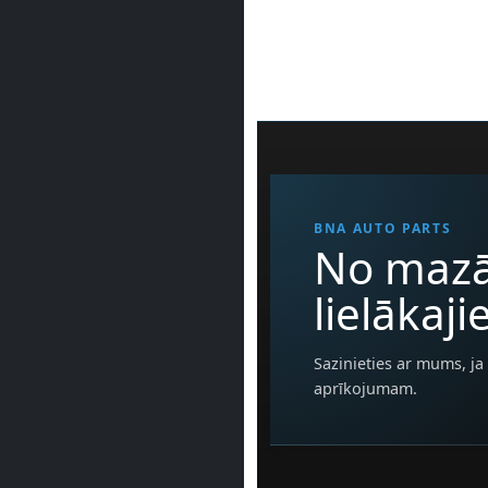
BNA AUTO PARTS
No mazā
lielākaj
Sazinieties ar mums, ja 
aprīkojumam.