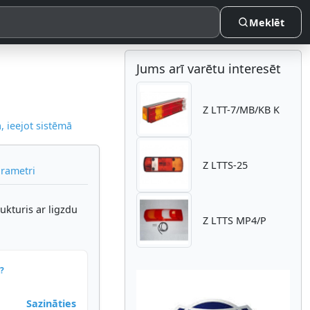
Meklēt
Jums arī varētu interesēt
Z LTT-7/MB/KB K
 ieejot sistēmā
Z LTTS-25
arametri
kturis ar ligzdu
Z LTTS MP4/P
?
Sazināties