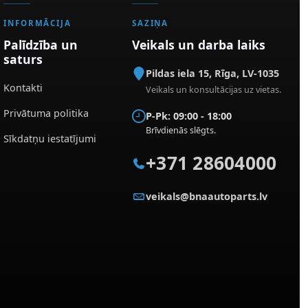
INFORMĀCIJA
SAZIŅA
Palīdzība un
Veikals un darba laiks
saturs
Pildas iela 15
,
Rīga
,
LV-1035
Kontakti
Veikals un konsultācijas uz vietas.
Privātuma politika
P-Pk: 09:00 - 18:00
Brīvdienās slēgts.
Sīkdatņu iestatījumi
+371 28604000
veikals@bnaautoparts.lv