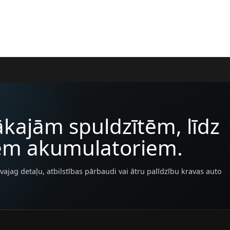
kajām spuldzītēm, līdz
iem akumulatoriem.
vajag detaļu, atbilstības pārbaudi vai ātru palīdzību kravas auto