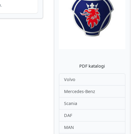
u.
Atpakaļ
Nākam
PDF katalogi
Volvo
Mercedes-Benz
Scania
DAF
MAN