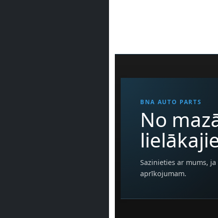
BNA AUTO PARTS
No mazā
lielākaj
Sazinieties ar mums, ja 
aprīkojumam.