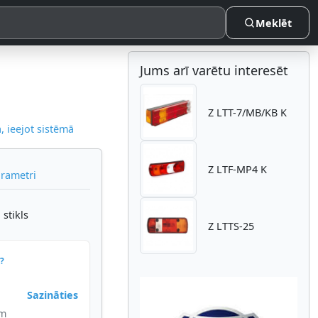
Meklēt
Jums arī varētu interesēt
Z LTT-7/MB/KB K
 ieejot sistēmā
Z LTF-MP4 K
arametri
stikls
Z LTTS-25
?
Sazināties
im