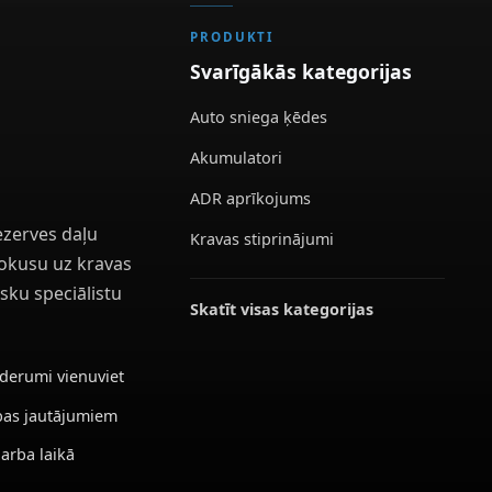
PRODUKTI
Svarīgākās kategorijas
Auto sniega ķēdes
Akumulatori
ADR aprīkojums
ezerves daļu
Kravas stiprinājumi
 fokusu uz kravas
sku speciālistu
Skatīt visas kategorijas
ederumi vienuviet
ības jautājumiem
darba laikā