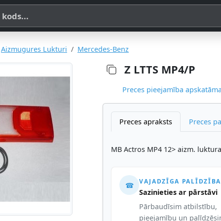
a, SKU vai OE koda
Aizmugures Lukturi
Mercedes-Benz
Z LTTS MP4/P
Preces pieejamība apskatāma,
Preces apraksts
Preces p
MB Actros MP4 12> aizm. luktura 
VAJADZĪGA PALĪDZĪBA
☎
Sazinieties ar pārstāvi
Pārbaudīsim atbilstību,
pieejamību un palīdzēs