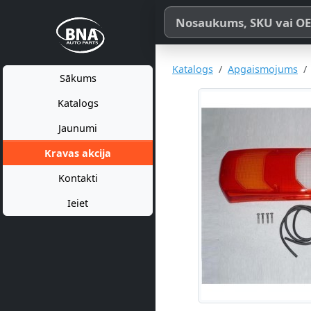
Meklēt pēc produkta nosaukum
Katalogs
Apgaismojums
Sākums
Katalogs
Jaunumi
Kravas akcija
Kontakti
Ieiet