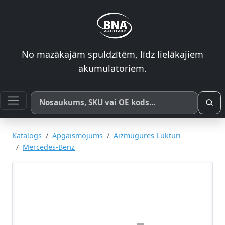
No mazākajām spuldzītēm, līdz lielākajiem
akumulatoriem.
Meklēt pēc produkta nosaukuma, SKU vai OE koda
Katalogs
Apgaismojums
Aizmugures Lukturi
Mercedes-Benz