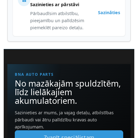
☎
Sazinieties ar pārstāvi
Sazināties
Pārbaudīsim atbilstību,
pieejamību un palīdzēsim
piemeklēt pareizo detaļu.
BNA AUTO PARTS
No mazākajām spuldzītēm,
līdz lielākajiem
akumulatoriem.
Sazinieties ar mums, ja vajag detaļu, atbilstības
pārbaudi vai ātru palīdzību kravas auto
aprīkojumam.
Zvanīt speciālistam