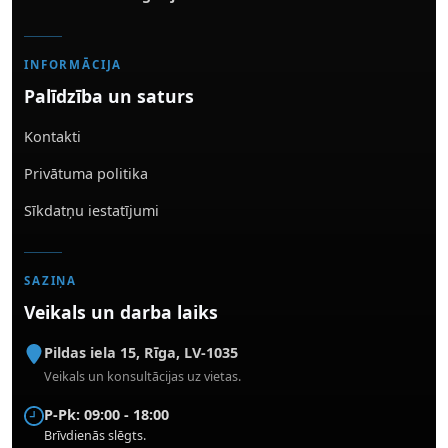
INFORMĀCIJA
Palīdzība un saturs
Kontakti
Privātuma politika
Sīkdatņu iestatījumi
SAZIŅA
Veikals un darba laiks
Pildas iela 15
,
Rīga
,
LV-1035
Veikals un konsultācijas uz vietas.
P-Pk: 09:00 - 18:00
Brīvdienās slēgts.