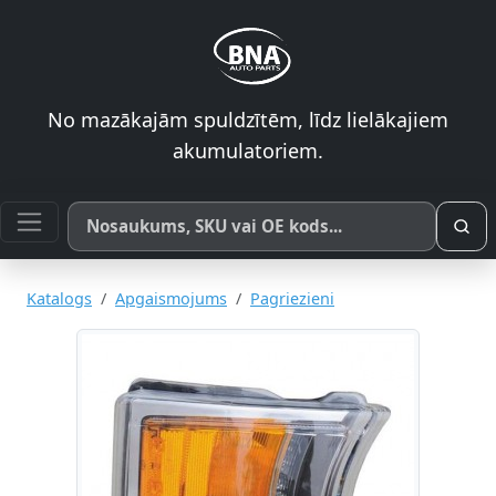
No mazākajām spuldzītēm, līdz lielākajiem
akumulatoriem.
Meklēt pēc produkta nosaukuma, SKU vai OE koda
Katalogs
Apgaismojums
Pagriezieni