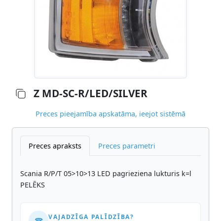
Z MD-SC-R/LED/SILVER
Preces pieejamība apskatāma, ieejot sistēmā
Preces apraksts
Preces parametri
Scania R/P/T 05>10>13 LED pagrieziena lukturis k=l
PELĒKS
VAJADZĪGA PALĪDZĪBA?
☎