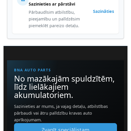
Sazinieties ar pārstāvi
Sazināties
Pārbaudīsim atbilstību,
pieejamību un palīdzēsim
piemeklēt pareizo detaļu.
BNA AUTO PARTS
No mazākajām spuldzītēm,
līdz lielākajiem
akumulatoriem.
Sazinieties ar mums, ja vajag detaļu, atbilstības
pārbaudi vai ātru palīdzību kravas auto
aprīkojumam.
Zvanīt speciālistam