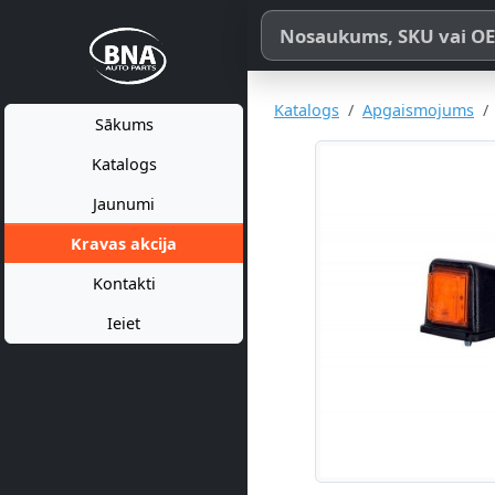
Meklēt pēc produkta nosaukum
Katalogs
Apgaismojums
Sākums
Katalogs
Jaunumi
Kravas akcija
Kontakti
Ieiet