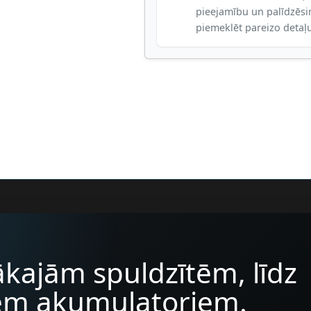
pieejamību un palīdzēs
piemeklēt pareizo detaļ
kajām spuldzītēm, līdz
iem akumulatoriem.