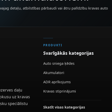
vajag detaļu, atbilstības pārbaudi vai ātru palīdzību kravas auto
PRODUKTI
Svarīgākās kategorijas
Auto sniega ķēdes
Akumulatori
ADR aprīkojums
ezerves daļu
Kravas stiprinājumi
 fokusu uz kravas
sku speciālistu
Skatīt visas kategorijas