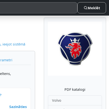
Meklēt
 ieejot sistēmā
Atpakaļ
Nākam
arametri
eltens,
PDF katalogi
?
Volvo
Sazināties