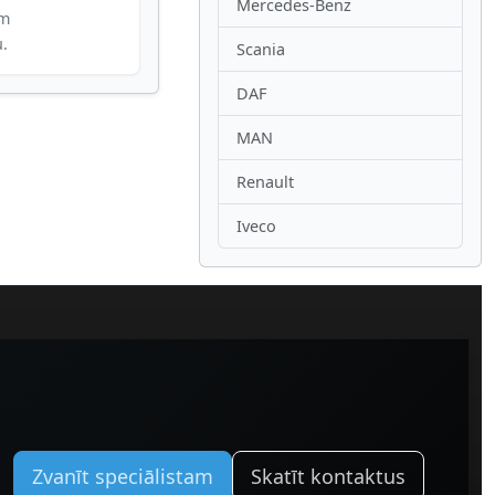
Mercedes-Benz
im
u.
Scania
DAF
MAN
Renault
Iveco
Zvanīt speciālistam
Skatīt kontaktus