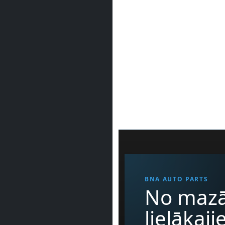
BNA AUTO PARTS
No mazā
lielākaj