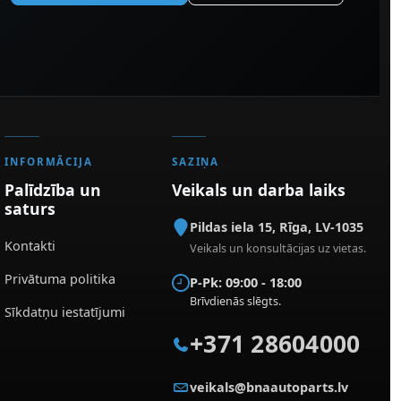
INFORMĀCIJA
SAZIŅA
Palīdzība un
Veikals un darba laiks
saturs
Pildas iela 15
,
Rīga
,
LV-1035
Kontakti
Veikals un konsultācijas uz vietas.
Privātuma politika
P-Pk: 09:00 - 18:00
Brīvdienās slēgts.
Sīkdatņu iestatījumi
+371 28604000
veikals@bnaautoparts.lv