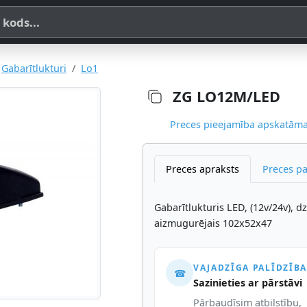
a, SKU vai OE koda
Gabarītlukturi
Lo1
ZG LO12M/LED
Preces pieejamība apskatāma,
Preces apraksts
Preces p
Gabarītlukturis LED, (12v/24v), dz
aizmugurējais 102x52x47
VAJADZĪGA PALĪDZĪBA
☎
Sazinieties ar pārstāvi
Pārbaudīsim atbilstību,