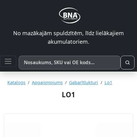
No mazākajām spuldzītēm, līdz lielākajiem
akumulatoriem.
Meklēt pēc produkta nosaukuma, SKU vai OE koda
Katalogs
Apgaismojums
Gabarītlukturi
Lo1
LO1