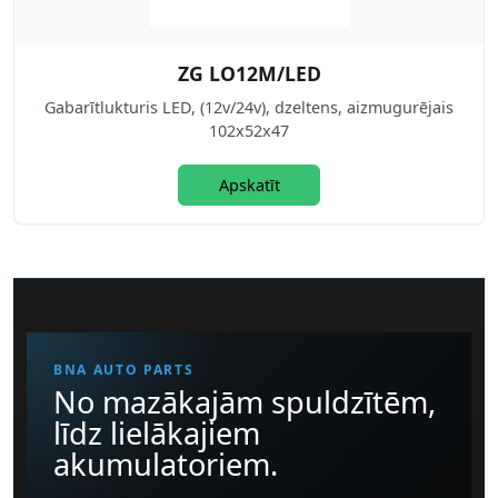
ZG LO12M/LED
Gabarītlukturis LED, (12v/24v), dzeltens, aizmugurējais
102x52x47
Apskatīt
BNA AUTO PARTS
No mazākajām spuldzītēm,
līdz lielākajiem
akumulatoriem.