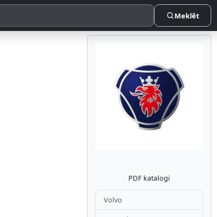
Meklēt
Atpakaļ
Nākam
PDF katalogi
Volvo