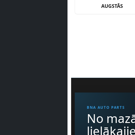
AUGSTĀS
BNA AUTO PARTS
No mazā
lielākaj