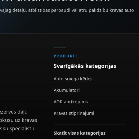
vajag detaļu, atbilstības pārbaudi vai ātru palīdzību kravas auto
PRODUKTI
Svarīgākās kategorijas
Auto sniega ķēdes
Akumulatori
ADR aprīkojums
ezerves daļu
Kravas stiprinājumi
 fokusu uz kravas
sku speciālistu
Skatīt visas kategorijas