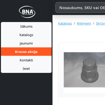
Meklēt pēc produkta nosaukum
Katalogs
Riteņiem
Skrūv
Sākums
Katalogs
Jaunumi
Kravas akcija
Kontakti
Ieiet