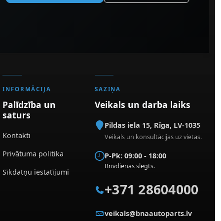
INFORMĀCIJA
SAZIŅA
Palīdzība un
Veikals un darba laiks
saturs
Pildas iela 15
,
Rīga
,
LV-1035
Kontakti
Veikals un konsultācijas uz vietas.
Privātuma politika
P-Pk: 09:00 - 18:00
Brīvdienās slēgts.
Sīkdatņu iestatījumi
+371 28604000
veikals@bnaautoparts.lv