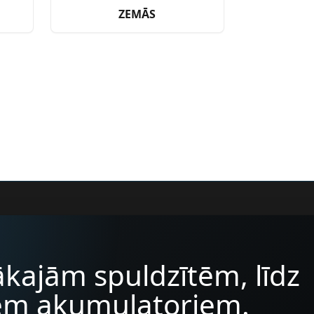
ZEMĀS
kajām spuldzītēm, līdz
iem akumulatoriem.