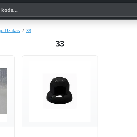
a, SKU vai OE koda
ju Uzlikas
33
33