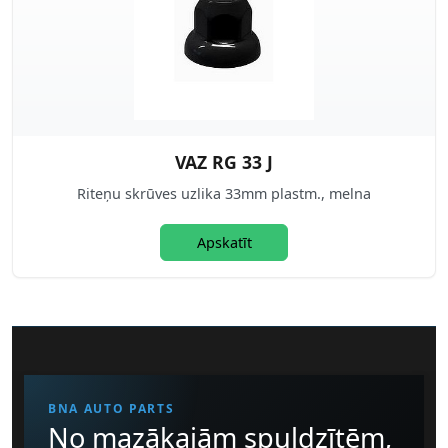
VAZ RG 33 J
Riteņu skrūves uzlika 33mm plastm., melna
Apskatīt
BNA AUTO PARTS
No mazākajām spuldzītēm,