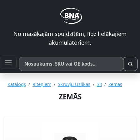
No mazākajām spuldzītēm, līdz lielākajiem
akumulatoriem.
Meklēt pēc produkta nosaukuma, SKU vai OE koda
Katalogs
Riteņiem
Skrūvju Uzlikas
33
Zemās
ZEMĀS