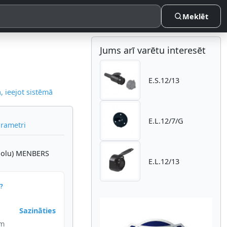
Meklēt
Jums arī varētu interesēt
E.S.12/13
 ieejot sistēmā
E.L.12/7/G
arametri
 polu) MENBERS
E.L.12/13
?
Sazināties
im