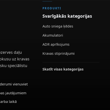
PRODUKTI
Svarīgākās kategorijas
Auto sniega ķēdes
Akumulatori
ADR aprīkojums
ezerves daļu
Kravas stiprinājumi
 fokusu uz kravas
sku speciālistu
Skatīt visas kategorijas
ederumi vienuviet
ības jautājumiem
darba laikā