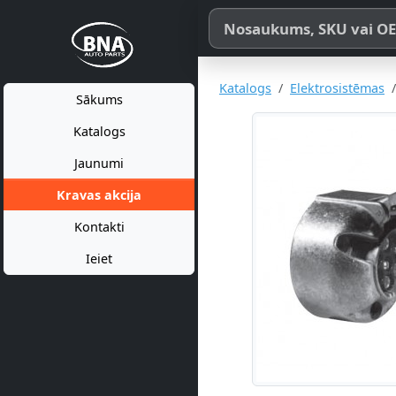
Meklēt pēc produkta nosaukum
Katalogs
Elektrosistēmas
Sākums
Katalogs
Jaunumi
Kravas akcija
Kontakti
Ieiet