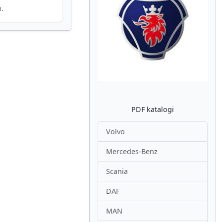
u.
Atpakaļ
Nākam
PDF katalogi
Volvo
Mercedes-Benz
Scania
DAF
MAN