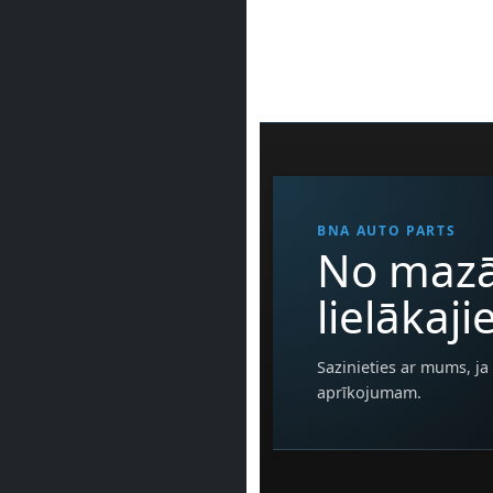
BNA AUTO PARTS
No mazā
lielākaj
Sazinieties ar mums, ja 
aprīkojumam.