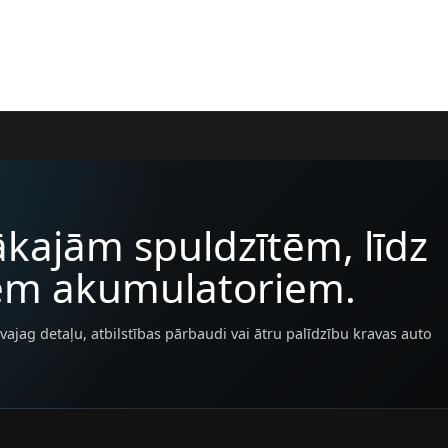
kajām spuldzītēm, līdz
iem akumulatoriem.
vajag detaļu, atbilstības pārbaudi vai ātru palīdzību kravas auto