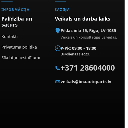
INFORMĀCIJA
SAZIŅA
Palīdzība un
Veikals un darba laiks
saturs
Pildas iela 15
,
Rīga
,
LV-1035
Kontakti
Veikals un konsultācijas uz vietas.
Privātuma politika
P-Pk: 09:00 - 18:00
Brīvdienās slēgts.
Sīkdatņu iestatījumi
+371 28604000
veikals@bnaautoparts.lv