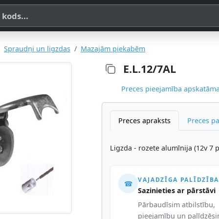
a, SKU vai OE koda
Spraudņi un ligzdas
Mazajām piekabēm
E.L.12/7AL
Preces pieejamība apskatāma,
Preces apraksts
Preces p
Ligzda - rozete alumīnija (12v 7
VAJADZĪGA PALĪDZĪBA
☎
Sazinieties ar pārstāvi
Pārbaudīsim atbilstību,
pieejamību un palīdzēs